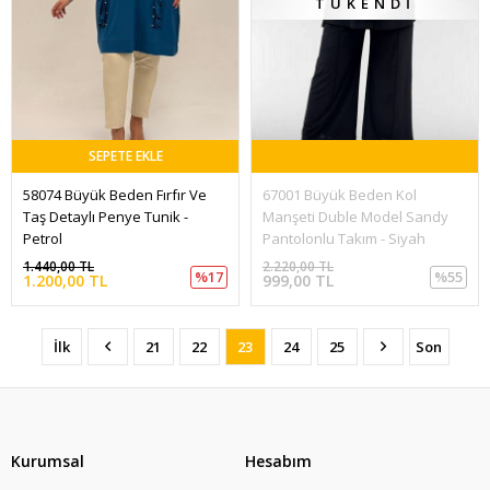
TÜKENDI
SEPETE EKLE
58074 Büyük Beden Fırfır Ve 
67001 Büyük Beden Kol 
Taş Detaylı Penye Tunik - 
Manşeti Duble Model Sandy 
Petrol
Pantolonlu Takım - Siyah
1.440,00 TL
2.220,00 TL
%17
%55
1.200,00 TL
999,00 TL
İlk
21
22
23
24
25
Son
Kurumsal
Hesabım