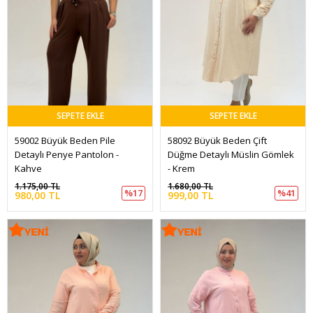
SEPETE EKLE
SEPETE EKLE
59002 Büyük Beden Pile 
58092 Büyük Beden Çift 
Detaylı Penye Pantolon - 
Düğme Detaylı Müslin Gömlek 
Kahve
- Krem
1.175,00 TL
1.680,00 TL
%17
%41
980,00 TL
999,00 TL