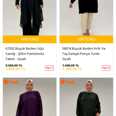
SEPETE EKLE
SEPETE EKLE
67302 Büyük Beden Üçlü 
58074 Büyük Beden Fırfır Ve 
Sandy - Şifon Pantolonlu 
Taş Detaylı Penye Tunik - 
Takım - Siyah
Siyah
3.360,00 TL
1.440,00 TL
%17
%17
2.800,00 TL
1.200,00 TL