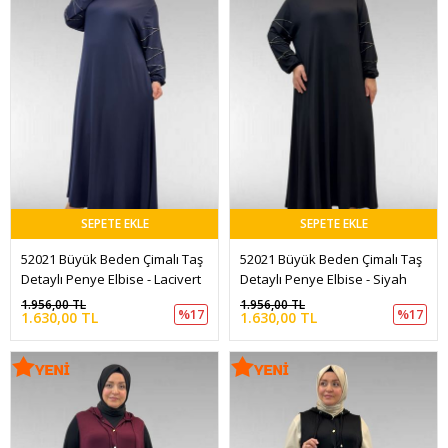
SEPETE EKLE
SEPETE EKLE
52021 Büyük Beden Çimalı Taş 
52021 Büyük Beden Çimalı Taş 
Detaylı Penye Elbise - Lacivert
Detaylı Penye Elbise - Siyah
1.956,00 TL
1.956,00 TL
%17
%17
1.630,00 TL
1.630,00 TL