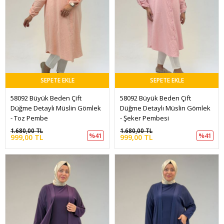
SEPETE EKLE
SEPETE EKLE
58092 Büyük Beden Çift 
58092 Büyük Beden Çift 
Düğme Detaylı Müslin Gömlek 
Düğme Detaylı Müslin Gömlek 
- Toz Pembe
- Şeker Pembesi
1.680,00 TL
1.680,00 TL
%41
%41
999,00 TL
999,00 TL