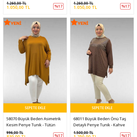
1.260,00 TL
1.260,00 TL
%17
%17
1.050,00 TL
1.050,00 TL
SEPETE EKLE
SEPETE EKLE
58070 Büyük Beden Asimetrik 
68011 Büyük Beden Önü Taş 
Kesim Penye Tunik - Tütün
Detaylı Penye Tunik - Kahve
996,00 TL
1.500,00 TL
%17
%17
830,00 TL
1.250,00 TL