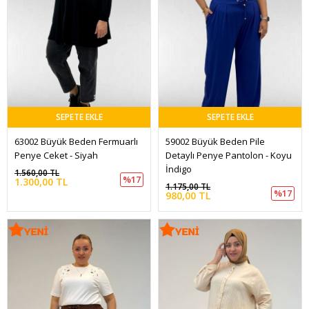
SEPETE EKLE
SEPETE EKLE
63002 Büyük Beden Fermuarlı  
59002 Büyük Beden Pile 
Penye Ceket - Siyah
Detaylı Penye Pantolon - Koyu 
İndigo
1.560,00 TL
%17
1.300,00 TL
1.175,00 TL
%17
980,00 TL