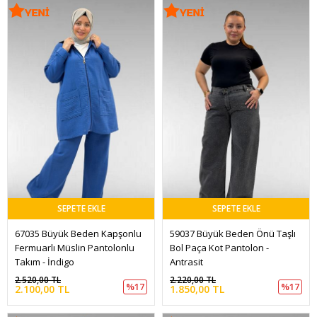
SEPETE EKLE
SEPETE EKLE
67035 Büyük Beden Kapşonlu 
59037 Büyük Beden Önü Taşlı 
Fermuarlı Müslin Pantolonlu 
Bol Paça Kot Pantolon - 
Takım - İndigo
Antrasit
2.520,00 TL
2.220,00 TL
%17
%17
2.100,00 TL
1.850,00 TL