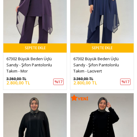
SEPETE EKLE
SEPETE EKLE
67302 Büyük Beden Üçlü 
67302 Büyük Beden Üçlü 
Sandy - Şifon Pantolonlu 
Sandy - Şifon Pantolonlu 
Takım - Mor
Takım - Lacivert
3.360,00 TL
3.360,00 TL
%17
%17
2.800,00 TL
2.800,00 TL