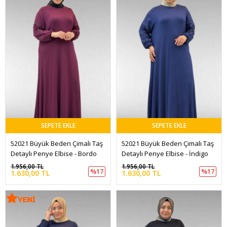
SEPETE EKLE
SEPETE EKLE
52021 Büyük Beden Çimalı Taş 
52021 Büyük Beden Çimalı Taş 
Detaylı Penye Elbise - Bordo
Detaylı Penye Elbise - İndigo
1.956,00 TL
1.956,00 TL
%17
%17
1.630,00 TL
1.630,00 TL