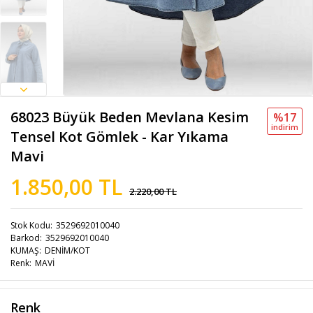
68023 Büyük Beden Mevlana Kesim
%17
i̇ndi̇ri̇m
Tensel Kot Gömlek - Kar Yıkama
Mavi
1.850,00 TL
2.220,00 TL
Stok Kodu
3529692010040
Barkod
3529692010040
KUMAŞ
DENİM/KOT
Renk
MAVİ
Renk