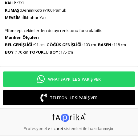
KALIP :
3XL
KUMAŞ :
Denim(Kot) %100 Pamuk
MEVSİM :
İlkbahar-Yaz
*Konsept çekimlerden dolayı renk tonu farkı olabilir.
Manken Ölçüleri
BEL GENİŞLİĞİ :
91 cm
GÖĞÜS GENİŞLİĞİ :
103 cm
BASEN :
118 cm
BOY :
170 cm
TOPUKLU BOY :
175 cm
WHATSAPP ILE SIPARIŞ VER
TELEFON ILE SIPARIŞ VER
Profesyonel
e-ticaret
sistemleri ile hazırlanmıştır.