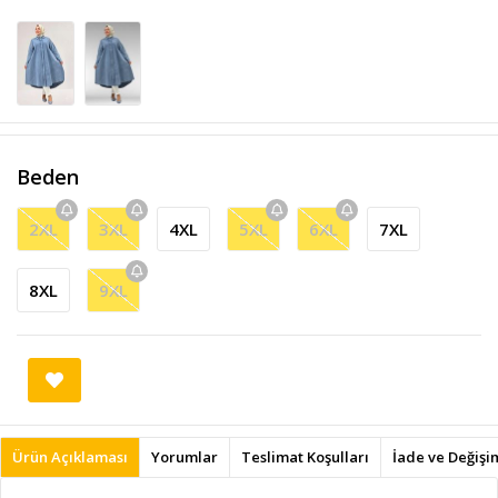
Beden
2XL
3XL
4XL
5XL
6XL
7XL
8XL
9XL
Ürün Açıklaması
Yorumlar
Teslimat Koşulları
İade ve Değişi