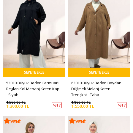
SEPETE EKLE
SEPETE EKLE
53010 Büyük Beden Fermuarlı 
63010 Büyük Beden Boydan 
Reglan Kol Menanj Keten Kap 
Düğmeli Melanj Keten 
- Siyah
Trençkot - Taba
1.560,00 TL
1.860,00 TL
%17
%17
1.300,00 TL
1.550,00 TL