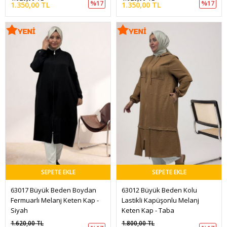
%17
%17
1.350,00 TL
1.350,00 TL
SEPETE EKLE
SEPETE EKLE
63017 Büyük Beden Boydan 
63012 Büyük Beden Kolu 
Fermuarlı Melanj Keten Kap - 
Lastikli Kapüşonlu Melanj 
Siyah
Keten Kap - Taba
1.620,00 TL
1.800,00 TL