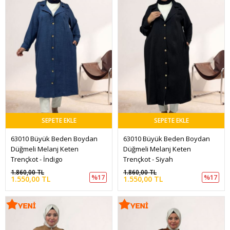
SEPETE EKLE
SEPETE EKLE
63010 Büyük Beden Boydan 
63010 Büyük Beden Boydan 
Düğmeli Melanj Keten 
Düğmeli Melanj Keten 
Trençkot - İndigo
Trençkot - Siyah
1.860,00 TL
1.860,00 TL
%17
%17
1.550,00 TL
1.550,00 TL