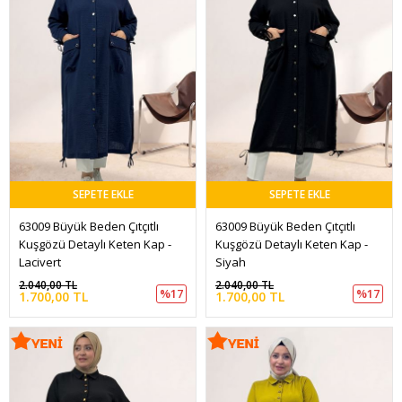
SEPETE EKLE
SEPETE EKLE
63009 Büyük Beden Çıtçıtlı 
63009 Büyük Beden Çıtçıtlı 
Kuşgözü Detaylı Keten Kap - 
Kuşgözü Detaylı Keten Kap - 
Lacivert
Siyah
2.040,00 TL
2.040,00 TL
%17
%17
1.700,00 TL
1.700,00 TL