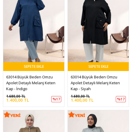
SEPETE EKLE
SEPETE EKLE
63014 Büyük Beden Omzu 
63014 Büyük Beden Omzu 
Apolet Detaylı Melanj Keten 
Apolet Detaylı Melanj Keten 
Kap - İndigo
Kap - Siyah
1.680,00 TL
1.680,00 TL
%17
%17
1.400,00 TL
1.400,00 TL