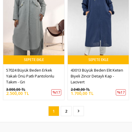
SEPETE EKLE
SEPETE EKLE
57024 Büyük Beden Erkek 
43013 Büyük Beden Elit Keten 
Yakalı Önü Patlı Pantolonlu 
Biyeli Zincir Detaylı Kap - 
Takım - Gri
Lacivert
3.000,00 TL
2.040,00 TL
%17
%17
2.500,00 TL
1.700,00 TL
1
2