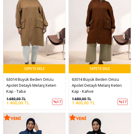
SEPETE EKLE
SEPETE EKLE
63014 Büyük Beden Omzu 
63014 Büyük Beden Omzu 
Apolet Detaylı Melanj Keten 
Apolet Detaylı Melanj Keten 
Kap - Taba
Kap - Kahve
1.680,00 TL
1.680,00 TL
%17
%17
1.400,00 TL
1.400,00 TL