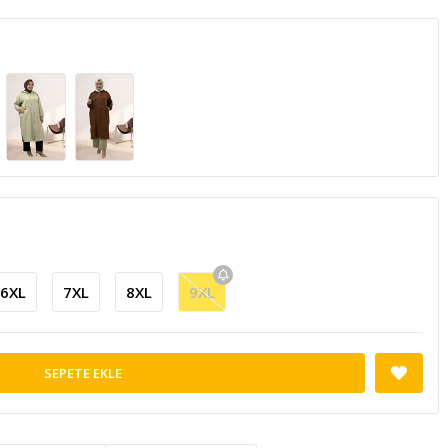
6XL
7XL
8XL
9XL
SEPETE EKLE