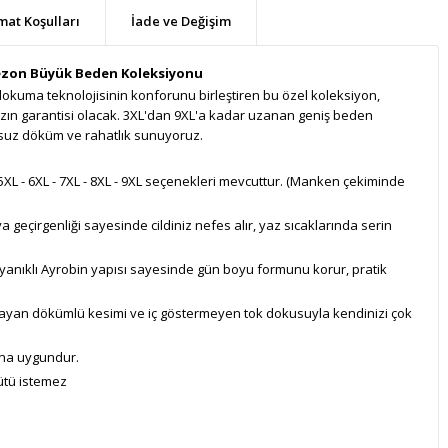
mat Koşulları
İade ve Değişim
Sezon Büyük Beden Koleksiyonu
dokuma teknolojisinin konforunu birleştiren bu özel koleksiyon,
nızın garantisi olacak. 3XL'dan 9XL'a kadar uzanan geniş beden
suz döküm ve rahatlık sunuyoruz.
 5XL - 6XL - 7XL - 8XL - 9XL seçenekleri mevcuttur. (Manken çekiminde
 geçirgenliği sayesinde cildiniz nefes alır, yaz sıcaklarında serin
anıklı Ayrobin yapısı sayesinde gün boyu formunu korur, pratik
yan dökümlü kesimi ve iç göstermeyen tok dokusuyla kendinizi çok
ına uygundur.
ütü istemez