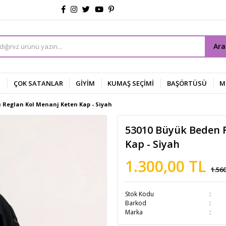
Ar
Z
ÇOK SATANLAR
GİYİM
KUMAŞ SEÇİMİ
BAŞÖRTÜSÜ
M
 Reglan Kol Menanj Keten Kap - Siyah
53010 Büyük Beden 
Kap - Siyah
1.300,00 TL
1.56
Stok Kodu
Barkod
Marka