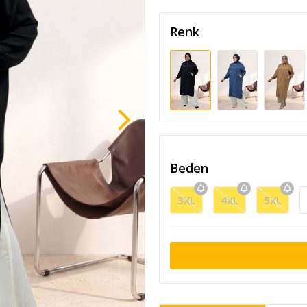
Renk
Beden
3XL
4XL
5XL