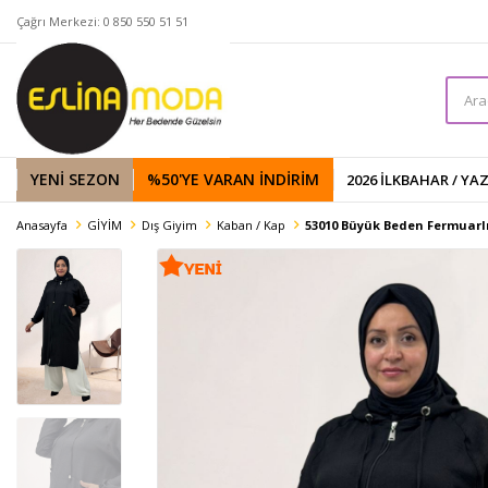
Çağrı Merkezi: 0 850 550 51 51
YENİ SEZON
%50'YE VARAN İNDIRIM
2026 İLKBAHAR / YA
Anasayfa
GİYİM
Dış Giyim
Kaban / Kap
53010 Büyük Beden Fermuarlı