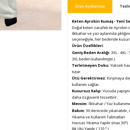
Ürün Açıklaması
Tesli
Keten Ayrobin Kumaş - Yeni 
Doğal keten zarafeti ile Ayrobin 
ilkbahar ve yaz aylarında şıklığı
seçeneğiyle, her bedende kusur
Ürün Özellikleri:
Geniş Beden Aralığı:
3XL - 4XL -
3XL beden kullanılmıştır.)
Terletmeyen Doku:
Yüksek hava
tutar.
Ütü Gerektirmez:
Kırışmaya day
kullanım sağlar.
Kusursuz Kalıp:
Vücuda yapışma
daha özgüvenli hissettirir.
Mevsim:
İlkbahar / Yaz kullanım
Bakım:
30 derecede yıkanabilir, 
Yıkama ve Kullanım Talimatları
Hassas Yıkama Yapılır (max 30°)
Ilık Ütü Yapılır ( 110 ° )