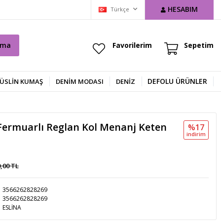
HESABIM
Türkçe
ama
Favorilerim
Sepetim
DEFOLU ÜRÜNLER
ÜSLİN KUMAŞ
DENIM MODASI
DENİZ
Fermuarlı Reglan Kol Menanj Keten
%17
i̇ndi̇ri̇m
0,00 TL
3566262828269
3566262828269
ESLİNA