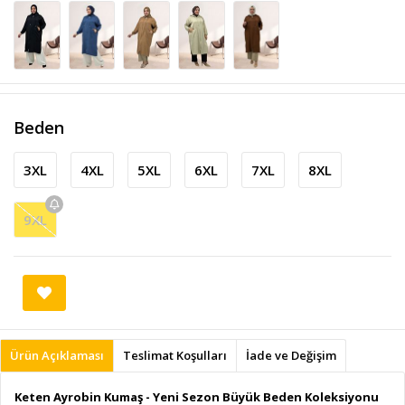
Beden
3XL
4XL
5XL
6XL
7XL
8XL
9XL
Ürün Açıklaması
Teslimat Koşulları
İade ve Değişim
Keten Ayrobin Kumaş - Yeni Sezon Büyük Beden Koleksiyonu