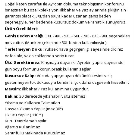
Doğal keten zarafeti ile Ayrobin dokuma teknolojisinin konforunu
birleştiren bu özel koleksiyon, ilkbahar ve yaz aylarında şıklığınızın
garantisi olacak. 3XL'dan 9XL'a kadar uzanan geniş beden
seçeneğiyle, her bedende kusursuz döküm ve rahatlık sunuyoruz.
Ürün Özellikleri:
Geniş Beden Aralığı:
3XL - 4XL - 5XL - 6XL - 7XL - 8XL - 9XL seçenekleri
mevcuttur. (Manken çekiminde 3XL beden kullanılmıştır.)
Terletmeyen Doku:
Yüksek hava geçirgenliği sayesinde cildiniz
nefes alır, yaz sıcaklarında serin tutar.
Ütü Gerektirmez:
Kırışmaya dayanıklı Ayrobin yapısı sayesinde
gün boyu formunu korur, pratik kullanım sağlar.
Kusursuz Kalıp:
Vücuda yapışmayan dökümlü kesimi ve iç
göstermeyen tok dokusuyla kendinizi çok daha özgüvenli hissettirir.
Mevsim:
İlkbahar / Yaz kullanımına uygundur.
Bakım:
30 derecede yıkanabilir, ütü istemez
Yıkama ve Kullanım Talimatları
Hassas Yıkama Yapılır (max 30°)
Ilık Ütü Yapılır ( 110 ° )
Kuru Temizleme Yapılır
Ağartıcı Kullanılmaz
Santrifüjlü Makinada Kurutulmaz