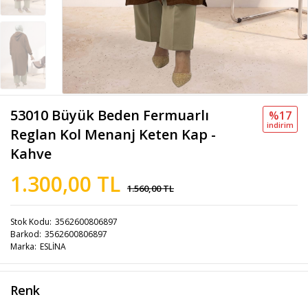
53010 Büyük Beden Fermuarlı
%17
i̇ndi̇ri̇m
Reglan Kol Menanj Keten Kap -
Kahve
1.300,00 TL
1.560,00 TL
Stok Kodu
3562600806897
Barkod
3562600806897
Marka
ESLİNA
Renk