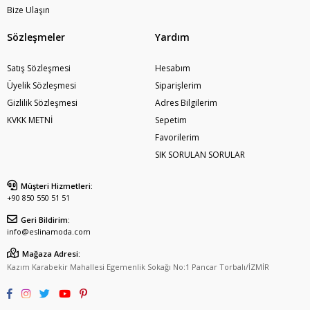
Bize Ulaşın
Sözleşmeler
Yardım
Satış Sözleşmesi
Hesabım
Üyelik Sözleşmesi
Siparişlerim
Gizlilik Sözleşmesi
Adres Bilgilerim
KVKK METNİ
Sepetim
Favorilerim
SIK SORULAN SORULAR
Müşteri Hizmetleri:
+90 850 550 51 51
Geri Bildirim:
info@eslinamoda.com
Mağaza Adresi:
Kazım Karabekir Mahallesi Egemenlik Sokağı No:1 Pancar Torbalı/İZMİR