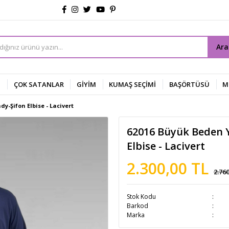
Ar
Z
ÇOK SATANLAR
GİYİM
KUMAŞ SEÇİMİ
BAŞÖRTÜSÜ
M
y-Şifon Elbise - Lacivert
62016 Büyük Beden Y
Elbise - Lacivert
2.300,00 TL
2.76
Stok Kodu
Barkod
Marka