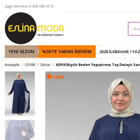
Çağrı Merkezi: 0 850 550 51 51
YENİ SEZON
%50'YE VARAN İNDIRIM
2026 İLKBAHAR / YA
Anasayfa
GİYİM
Elbise
62016 Büyük Beden Yapıştırma Taş Detaylı Sand