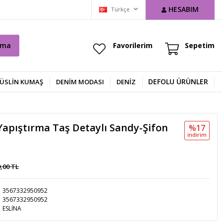
HESABIM
Türkçe
ama
Favorilerim
Sepetim
DEFOLU ÜRÜNLER
ÜSLİN KUMAŞ
DENIM MODASI
DENİZ
apıştırma Taş Detaylı Sandy-Şifon
%17
i̇ndi̇ri̇m
0,00 TL
3567332950952
3567332950952
ESLİNA