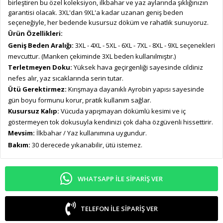
birleştiren bu özel koleksiyon, ilkbahar ve yaz aylarında şıklığınızın
garantisi olacak. 3XL'dan 9XL'a kadar uzanan geniş beden
seçeneğiyle, her bedende kusursuz döküm ve rahatlık sunuyoruz.
Ürün Özellikleri:
Geniş Beden Aralığı:
3XL - 4XL - 5XL - 6XL - 7XL - 8XL - 9XL seçenekleri
mevcuttur. (Manken çekiminde 3XL beden kullanılmıştır.)
Terletmeyen Doku:
Yüksek hava geçirgenliği sayesinde cildiniz
nefes alır, yaz sıcaklarında serin tutar.
Ütü Gerektirmez:
Kırışmaya dayanıklı Ayrobin yapısı sayesinde
gün boyu formunu korur, pratik kullanım sağlar.
Kusursuz Kalıp:
Vücuda yapışmayan dökümlü kesimi ve iç
göstermeyen tok dokusuyla kendinizi çok daha özgüvenli hissettirir.
Mevsim:
İlkbahar / Yaz kullanımına uygundur.
Bakım:
30 derecede yıkanabilir, ütü istemez.
WHATSAPP ILE SIPARIŞ VER
TELEFON ILE SIPARIŞ VER