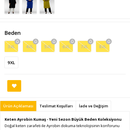
Beden
3XL
4XL
5XL
6XL
7XL
8XL
9XL
Ürün Açıklaması
Teslimat Koşulları
İade ve Değişim
Keten Ayrobin Kumaş - Yeni Sezon Büyük Beden Koleksiyonu
Doğal keten zarafeti ile Ayrobin dokuma teknolojisinin konforunu