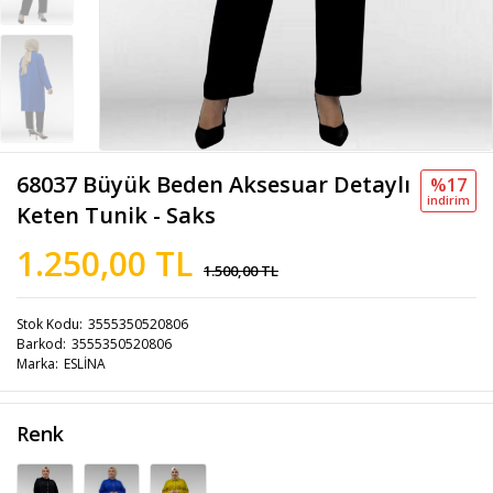
68037 Büyük Beden Aksesuar Detaylı
%17
i̇ndi̇ri̇m
Keten Tunik - Saks
1.250,00 TL
1.500,00 TL
Stok Kodu
3555350520806
Barkod
3555350520806
Marka
ESLİNA
Renk