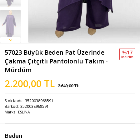
57023 Büyük Beden Pat Üzerinde
%17
i̇ndi̇ri̇m
Çakma Çıtçıtlı Pantolonlu Takım -
Mürdüm
2.200,00 TL
2.640,00 TL
Stok Kodu
3520038968591
Barkod
3520038968591
Marka
ESLİNA
Beden