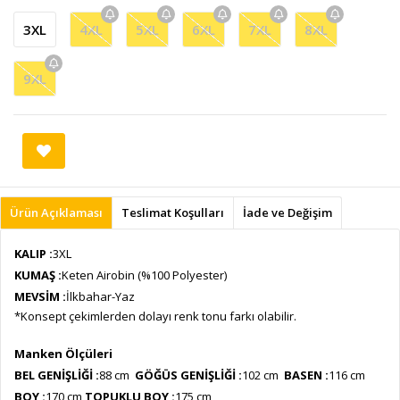
3XL
4XL
5XL
6XL
7XL
8XL
9XL
Ürün Açıklaması
Teslimat Koşulları
İade ve Değişim
KALIP :
3XL
KUMAŞ :
Keten Airobin (%100 Polyester)
MEVSİM :
İlkbahar-Yaz
*Konsept çekimlerden dolayı renk tonu farkı olabilir.
Manken Ölçüleri
BEL GENİŞLİĞİ :
88 cm
GÖĞÜS GENİŞLİĞİ :
102 cm
BASEN :
116 cm
BOY :
170 cm
TOPUKLU BOY :
175 cm