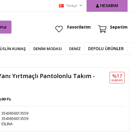
HESABIM
Türkçe
ama
Favorilerim
Sepetim
DEFOLU ÜRÜNLER
ÜSLİN KUMAŞ
DENIM MODASI
DENİZ
anı Yırtmaçlı Pantolonlu Takım -
%17
i̇ndi̇ri̇m
0,00 TL
3543656013559
3543656013559
ESLİNA