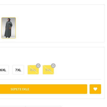
6XL
7XL
8XL
9XL
SEPETE EKLE