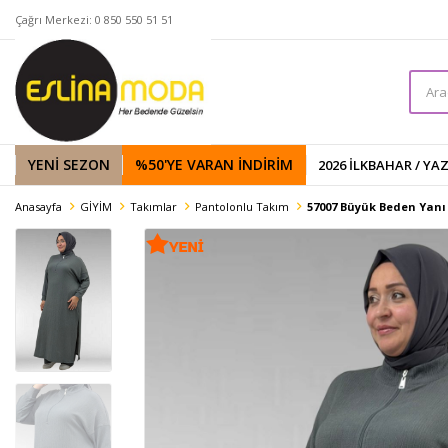
Çağrı Merkezi: 0 850 550 51 51
YENİ SEZON
%50'YE VARAN İNDIRIM
2026 İLKBAHAR / YA
Anasayfa
GİYİM
Takımlar
Pantolonlu Takım
57007 Büyük Beden Yanı 