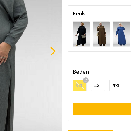
Renk
Beden
3XL
4XL
5XL