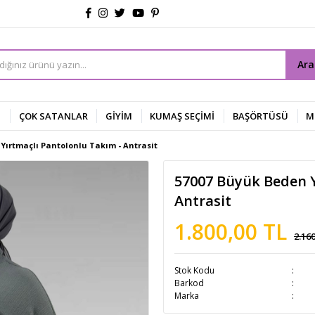
Ar
Z
ÇOK SATANLAR
GİYİM
KUMAŞ SEÇİMİ
BAŞÖRTÜSÜ
M
Yırtmaçlı Pantolonlu Takım - Antrasit
57007 Büyük Beden Y
Antrasit
1.800,00 TL
2.16
Stok Kodu
Barkod
Marka