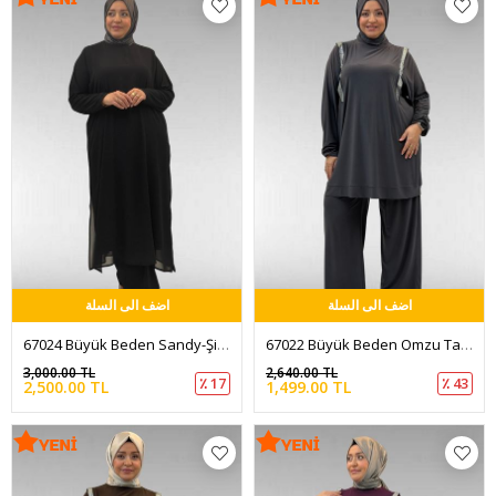
اضف الى السلة
اضف الى السلة
67024 Büyük Beden Sandy-Şifon Takım - Siyah
67022 Büyük Beden Omzu Taş Detaylı Sandy Pantolonlu Takım - Antrasit
3,000.00 TL
2,640.00 TL
٪ 17
٪ 43
2,500.00 TL
1,499.00 TL