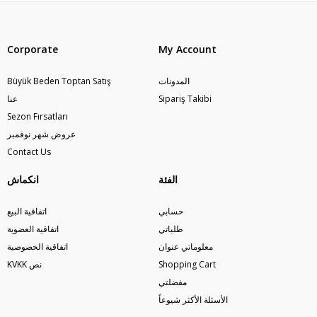
Corporate
My Account
المدونات
Büyük Beden Toptan Satış
Sipariş Takibi
عنا
Sezon Fırsatları
عروض شهر نوفمبر
Contact Us
الفئة
انكماش
حسابي
اتفاقية البيع
طلباتي
اتفاقية العضوية
معلوماتي عنوان
اتفاقية الخصوصية
Shopping Cart
KVKK نص
مفضلتي
الأسئلة الأكثر شيوعاً