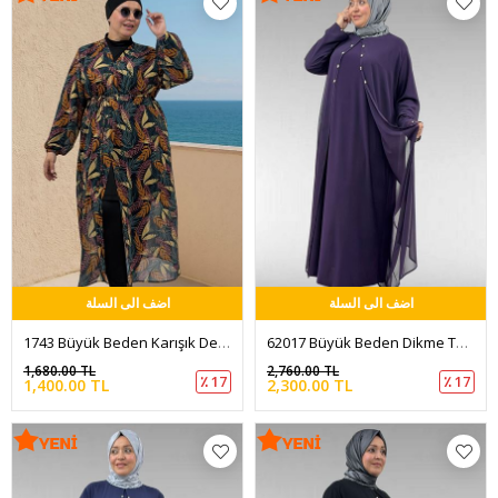
اضف الى السلة
اضف الى السلة
1743 Büyük Beden Karışık Desenli Kolu Lastikli Pareo - Yaprak Desen Hardal
62017 Büyük Beden Dikme Taş Detaylı Sandy-Şifon Elbise - Mürdüm
1,680.00 TL
2,760.00 TL
٪ 17
٪ 17
1,400.00 TL
2,300.00 TL