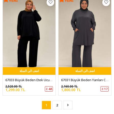
اضف الى السلة
اضف الى السلة
67033 Büyük Beden Etek Ucu Parçalı Sandy Pantolonlu Takım - Siyah
67031 Büyük Beden Yanları Cep Detaylı Pantolonlu Sandy Takım - Antrasit
2,520.00 TL
2,160.00 TL
٪ 48
٪ 17
1,299.00 TL
1,800.00 TL
1
2