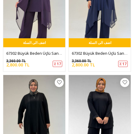
اضف الى السلة
اضف الى السلة
67302 Büyük Beden Üçlü Sandy - Şifon Pantolonlu Takım - Mor
67302 Büyük Beden Üçlü Sandy - Şifon Pantolonlu Takım - Lacivert
3,360.00 TL
3,360.00 TL
٪ 17
٪ 17
2,800.00 TL
2,800.00 TL