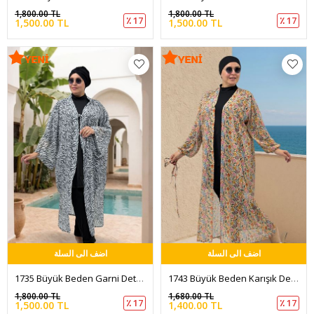
1,800.00 TL
1,800.00 TL
٪ 17
٪ 17
1,500.00 TL
1,500.00 TL
اضف الى السلة
اضف الى السلة
1735 Büyük Beden Garni Detaylı Pareo - Zebra Desen Siyah
1743 Büyük Beden Karışık Desenli Kolu Lastikli Pareo - Yaprak Desen Krem
1,800.00 TL
1,680.00 TL
٪ 17
٪ 17
1,500.00 TL
1,400.00 TL