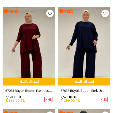
اضف الى السلة
اضف الى السلة
67033 Büyük Beden Etek Ucu Parçalı Sandy Pantolonlu Takım - Bordo
67033 Büyük Beden Etek Ucu Parçalı Sandy Pantolonlu Takım - Lacivert
2,520.00 TL
2,520.00 TL
٪ 48
٪ 48
1,299.00 TL
1,299.00 TL