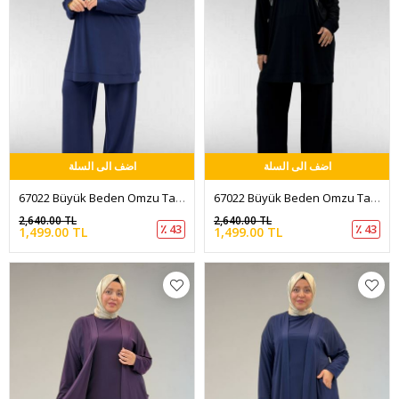
اضف الى السلة
اضف الى السلة
67022 Büyük Beden Omzu Taş Detaylı Sandy Pantolonlu Takım - Lacivert
67022 Büyük Beden Omzu Taş Detaylı Sandy Pantolonlu Takım - Siyah
2,640.00 TL
2,640.00 TL
٪ 43
٪ 43
1,499.00 TL
1,499.00 TL