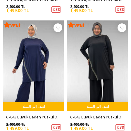
2,400.00 TL
2,400.00 TL
٪ 38
٪ 38
1,499.00 TL
1,499.00 TL
اضف الى السلة
اضف الى السلة
67043 Büyük Beden Püskül Detaylı Sandy Pantolonlu Takım - Lacivert
67043 Büyük Beden Püskül Detaylı Sandy Pantolonlu Takım - Siyah
2,400.00 TL
2,400.00 TL
٪ 38
٪ 38
1,499.00 TL
1,499.00 TL