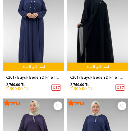
اضف الى السلة
اضف الى السلة
62017 Büyük Beden Dikme Taş Detaylı Sandy-Şifon Elbise - Lacivert
62017 Büyük Beden Dikme Taş Detaylı Sandy-Şifon Elbise - Siyah
2,760.00 TL
2,760.00 TL
٪ 17
٪ 17
2,300.00 TL
2,300.00 TL