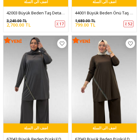
اضف الى السلة
اضف الى السلة
42003 Büyük Beden Taş Detaylı Sandy-Şifon Elbise - Siyah
44001 Büyük Beden Önü Taş Detaylı Sandy Yelek - Siyah
3,240.00 TL
1,680.00 TL
٪ 17
٪ 52
2,700.00 TL
799.00 TL
اضف الى السلة
اضف الى السلة
67043 Büyük Beden Püskül Detaylı Sandy Pantolonlu Takım - Antrasit
67043 Büyük Beden Püskül Detaylı Sandy Pantolonlu Takım - Kahve