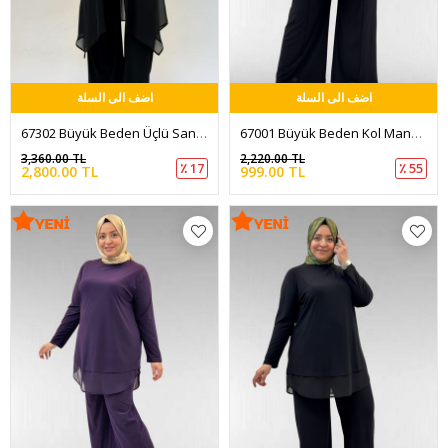
اضف الى السلة
اضف الى السلة
67302 Büyük Beden Üçlü Sandy - Şifon Pantolonlu Takım - Siyah
67001 Büyük Beden Kol Manşeti Duble Model Sandy Pantolonlu Takım - Siyah
3,360.00 TL
2,220.00 TL
٪ 17
٪ 55
2,800.00 TL
999.00 TL