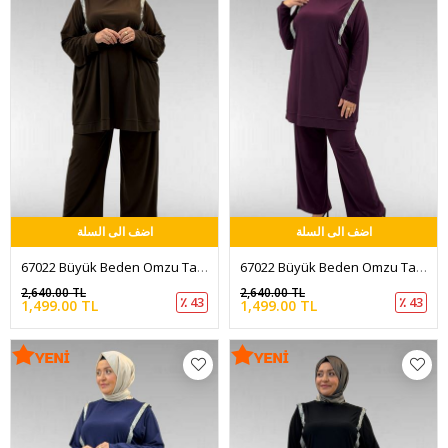
اضف الى السلة
اضف الى السلة
67022 Büyük Beden Omzu Taş Detaylı Sandy Pantolonlu Takım - Kahve
67022 Büyük Beden Omzu Taş Detaylı Sandy Pantolonlu Takım - Mürdüm
2,640.00 TL
2,640.00 TL
٪ 43
٪ 43
1,499.00 TL
1,499.00 TL