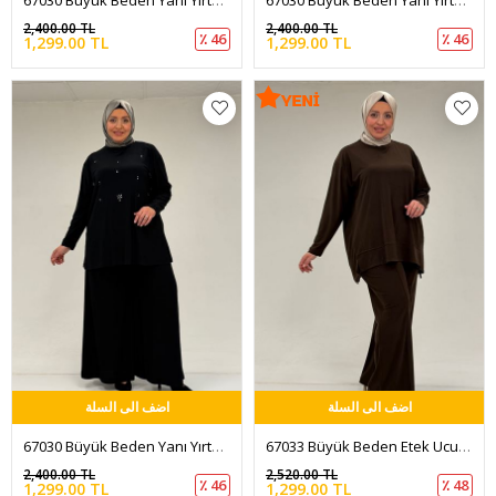
2,400.00 TL
2,400.00 TL
٪ 46
٪ 46
1,299.00 TL
1,299.00 TL
اضف الى السلة
اضف الى السلة
67030 Büyük Beden Yanı Yırtmaçlı Sandy Pantolonlu Takım - Siyah
67033 Büyük Beden Etek Ucu Parçalı Sandy Pantolonlu Takım - Kahve
2,400.00 TL
2,520.00 TL
٪ 46
٪ 48
1,299.00 TL
1,299.00 TL