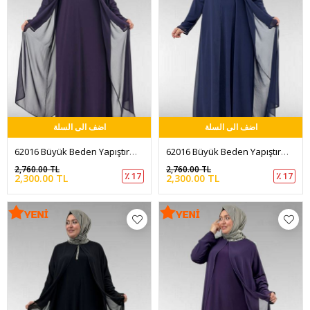
اضف الى السلة
اضف الى السلة
62016 Büyük Beden Yapıştırma Taş Detaylı Sandy-Şifon Elbise - Mor
62016 Büyük Beden Yapıştırma Taş Detaylı Sandy-Şifon Elbise - Lacivert
2,760.00 TL
2,760.00 TL
٪ 17
٪ 17
2,300.00 TL
2,300.00 TL