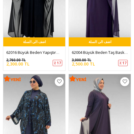
اضف الى السلة
اضف الى السلة
62016 Büyük Beden Yapıştırma Taş Detaylı Sandy-Şifon Elbise - Siyah
62004 Büyük Beden Taş Baskılı Sandy-Şifon Elbise - Mor
2,760.00 TL
3,000.00 TL
٪ 17
٪ 17
2,300.00 TL
2,500.00 TL