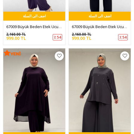
اضف الى السلة
اضف الى السلة
67009 Büyük Beden Etek Ucu Şifon Detaylı Sandy Pantolonlu Takım - Mor
67009 Büyük Beden Etek Ucu Şifon Detaylı Sandy Pantolonlu Takım - Siyah
2,160.00 TL
2,160.00 TL
٪ 54
٪ 54
999.00 TL
999.00 TL