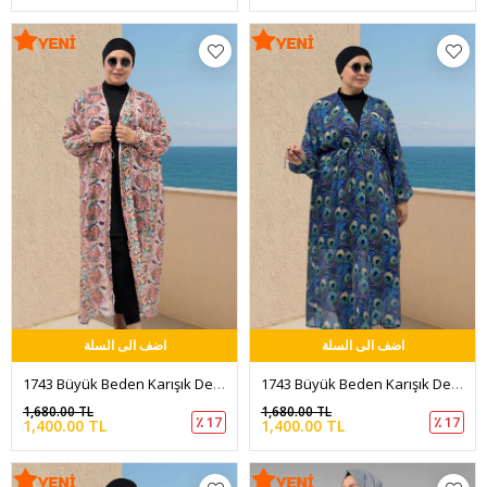
اضف الى السلة
اضف الى السلة
1743 Büyük Beden Karışık Desenli Kolu Lastikli Pareo - Çiçek Desen Pudra
1743 Büyük Beden Karışık Desenli Kolu Lastikli Pareo - Tavus Kuşu Saks
1,680.00 TL
1,680.00 TL
٪ 17
٪ 17
1,400.00 TL
1,400.00 TL