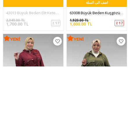
اضف الى السلة
43013 Büyük Beden Elit Keten Biyeli Zincir Detaylı Kap - Bordo
63008 Büyük Beden Kuşgözü Detaylı Keten Kap - Saks
2,040.00 TL
1,920.00 TL
٪ 17
٪ 17
1,700.00 TL
1,600.00 TL
بيعت كلها
اضف الى السلة
63008 Büyük Beden Kuşgözü Detaylı Keten Kap - Bordo
63008 Büyük Beden Kuşgözü Detaylı Keten Kap - Haki