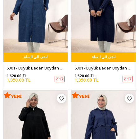
اضف الى السلة
اضف الى السلة
63017 Büyük Beden Boydan Fermuarlı Melanj Keten Kap - İndigo
63017 Büyük Beden Boydan Fermuarlı Melanj Keten Kap - Lacivert
1,620.00 TL
1,620.00 TL
٪ 17
٪ 17
1,350.00 TL
1,350.00 TL