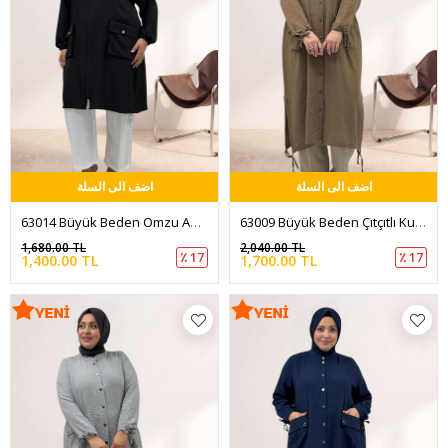
اضف الى السلة
اضف الى السلة
63014 Büyük Beden Omzu Apolet Detaylı Melanj Keten Kap - Siyah
63009 Büyük Beden Çıtçıtlı Kuşgözü Detaylı Keten Kap - Vizon
1,680.00 TL
2,040.00 TL
٪ 17
٪ 17
1,400.00 TL
1,700.00 TL