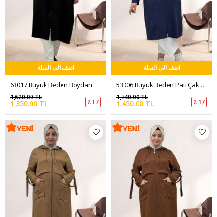
اضف الى السلة
اضف الى السلة
63017 Büyük Beden Boydan Fermuarlı Melanj Keten Kap - Siyah
53006 Büyük Beden Patı Çakma Düğme Detaylı Kap - Lacivert
1,620.00 TL
1,740.00 TL
٪ 17
٪ 17
1,350.00 TL
1,450.00 TL