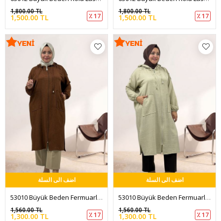
1,800.00 TL
1,800.00 TL
٪ 17
٪ 17
1,500.00 TL
1,500.00 TL
اضف الى السلة
اضف الى السلة
53010 Büyük Beden Fermuarlı Reglan Kol Menanj Keten Kap - Kahve
53010 Büyük Beden Fermuarlı Reglan Kol Menanj Keten Kap - Taş
1,560.00 TL
1,560.00 TL
٪ 17
٪ 17
1,300.00 TL
1,300.00 TL