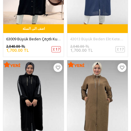
اضف الى السلة
63009 Büyük Beden Çıtçıtlı Kuşgözü Detaylı Keten Kap - Siyah
43013 Büyük Beden Elit Keten Biyeli Zincir Detaylı Kap - Lacivert
2,040.00 TL
2,040.00 TL
٪ 17
٪ 17
1,700.00 TL
1,700.00 TL