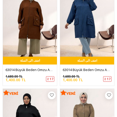
اضف الى السلة
اضف الى السلة
63014 Büyük Beden Omzu Apolet Detaylı Melanj Keten Kap - Kahve
63014 Büyük Beden Omzu Apolet Detaylı Melanj Keten Kap - İndigo
1,680.00 TL
1,680.00 TL
٪ 17
٪ 17
1,400.00 TL
1,400.00 TL