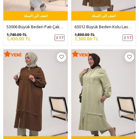
اضف الى السلة
اضف الى السلة
53006 Büyük Beden Patı Çakma Düğme Detaylı Kap - Siyah
63012 Büyük Beden Kolu Lastikli Kapüşonlu Melanj Keten Kap - Taba
1,740.00 TL
1,800.00 TL
٪ 17
٪ 17
1,450.00 TL
1,500.00 TL