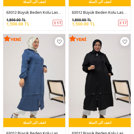
اضف الى السلة
اضف الى السلة
63012 Büyük Beden Kolu Lastikli Kapüşonlu Melanj Keten Kap - Kahve
63012 Büyük Beden Kolu Lastikli Kapüşonlu Melanj Keten Kap - Vizon
1,800.00 TL
1,800.00 TL
٪ 17
٪ 17
1,500.00 TL
1,500.00 TL
اضف الى السلة
اضف الى السلة
63012 Büyük Beden Kolu Lastikli Kapüşonlu Melanj Keten Kap - İndigo
63012 Büyük Beden Kolu Lastikli Kapüşonlu Melanj Keten Kap - Siyah