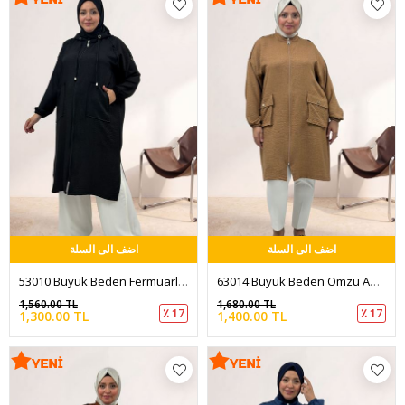
اضف الى السلة
اضف الى السلة
53010 Büyük Beden Fermuarlı Reglan Kol Menanj Keten Kap - Siyah
63014 Büyük Beden Omzu Apolet Detaylı Melanj Keten Kap - Taba
1,560.00 TL
1,680.00 TL
٪ 17
٪ 17
1,300.00 TL
1,400.00 TL