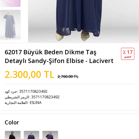
62017 Büyük Beden Dikme Taş
٪ 17
خصم
Detaylı Sandy-Şifon Elbise - Lacivert
2.300,00 TL
2,760.00 TL
3571170823492
جرد كود
3571170823492
الرمز الشريطي
ESLİNA
العلامة التجارية
Color