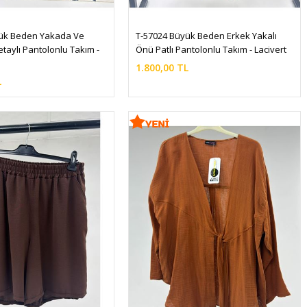
ük Beden Yakada Ve 
T-57024 Büyük Beden Erkek Yakalı 
taylı Pantolonlu Takım -  
Önü Patlı Pantolonlu Takım - Lacivert
1.800,00 TL
L