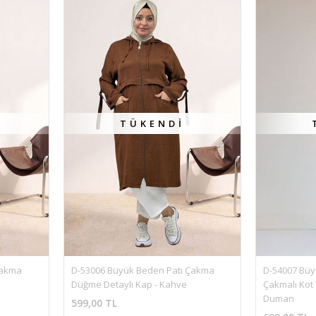
TÜKENDI
Çakma 
D-53006 Büyük Beden Patı Çakma 
D-54007 Büyü
Düğme Detaylı Kap - Kahve
Çakmalı Kot 
Duman
599,00 TL