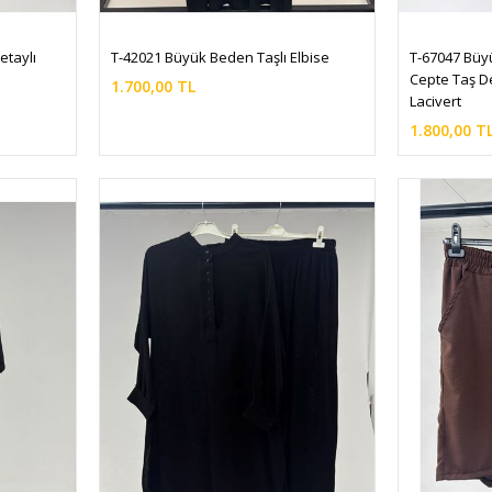
taylı 
T-42021 Büyük Beden Taşlı Elbise
T-67047 Büy
Cepte Taş De
1.700,00 TL
Lacivert
1.800,00 T