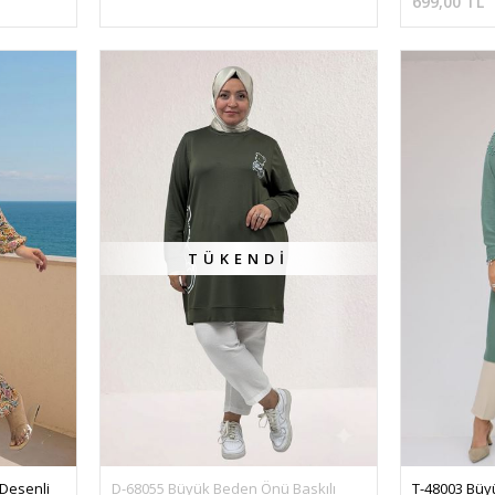
699,00 TL
TÜKENDI
Desenli 
D-68055 Büyük Beden Önü Baskılı 
T-48003 Büy