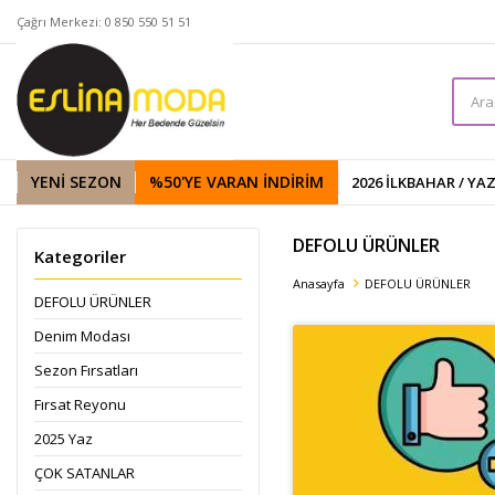
Çağrı Merkezi: 0 850 550 51 51
YENİ SEZON
%50'YE VARAN İNDIRIM
2026 İLKBAHAR / YA
DEFOLU ÜRÜNLER
Kategoriler
Anasayfa
DEFOLU ÜRÜNLER
DEFOLU ÜRÜNLER
Denim Modası
Sezon Fırsatları
Fırsat Reyonu
2025 Yaz
ÇOK SATANLAR