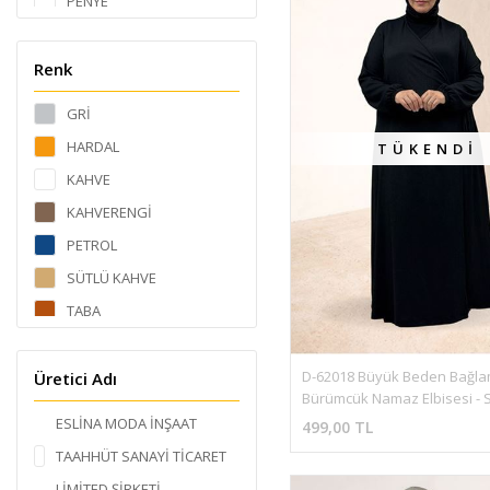
PENYE
SANDY
EN BOY LİKRA
Renk
KETEN
GRİ
MAYO KUMAŞI
HARDAL
TÜKENDI
KAHVE
KAHVERENGİ
PETROL
SÜTLÜ KAHVE
TABA
VİZON - SİYAH
SİYAH
D-62018 Büyük Beden Bağlam
Üretici Adı
Bürümcük Namaz Elbisesi - 
LACİVERT
ESLİNA MODA İNŞAAT
499,00 TL
MÜRDÜM
TAAHHÜT SANAYİ TİCARET
BORDO
LİMİTED ŞİRKETİ