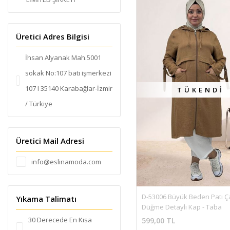
MAVİ
ANTRASİT
Üretici Adres Bilgisi
MOR
İhsan Alyanak Mah.5001
sokak No:107 batı işmerkezi
107 I 35140 Karabağlar-İzmir
TÜKENDI
/ Türkiye
Üretici Mail Adresi
info@eslinamoda.com
D-53006 Büyük Beden Patı 
Yıkama Talimatı
Düğme Detaylı Kap - Taba
30 Derecede En Kısa
599,00 TL