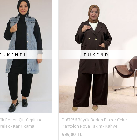
TÜKENDI
TÜKENDI
k Beden Çift Cepli İnci 
D-67056 Büyük Beden Blazer Ceket - 
Yelek - Kar Yıkama 
Pantolon Nova Takım - Kahve
999,00 TL