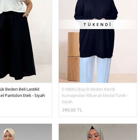
TÜKENDI
k Beden Beli Lastikli 
D-68052 Büyük Beden Kendi 
el Pantolon Etek - Siyah
Kumaşından Ribanalı Modal Tunik - 
Siyah
399,00 TL