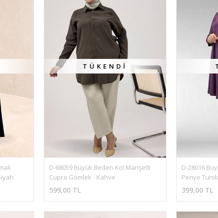
TÜKENDI
alı 
D-68059 Büyük Beden Kol Manşetli 
D-28016 Bü
Siyah
Cupra Gömlek - Kahve
Penye Tunik
599,00 TL
399,00 TL