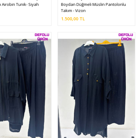
n Airobin Tunik- Siyah
Boydan Düğmeli Müslin Pantolonlu 
Takım - Vizon
1.500,00 TL