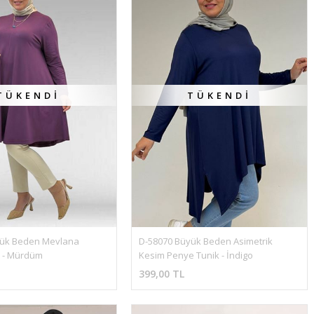
TÜKENDI
TÜKENDI
yük Beden Mevlana 
D-58070 Büyük Beden Asimetrik 
 - Mürdüm
Kesim Penye Tunik - İndigo
399,00 TL