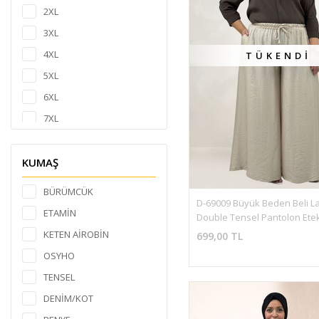
2XL
3XL
4XL
TÜKENDI
5XL
6XL
7XL
8XL
9XL
KUMAŞ
L
BÜRÜMCÜK
D-69009 Büyük Beden Beli Las
ETAMİN
Double Tensel Pantolon Etek
KETEN AİROBİN
699,00 TL
OSYHO
TENSEL
DENİM/KOT