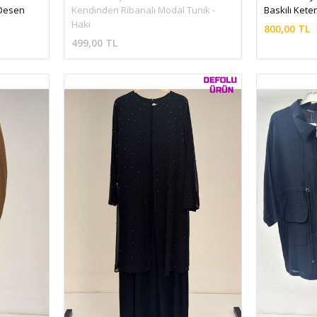
 Desen 
Kendinden Ribanalı Modal Tunik - 
Baskılı Kete
Haki
800,00 TL
499,00 TL