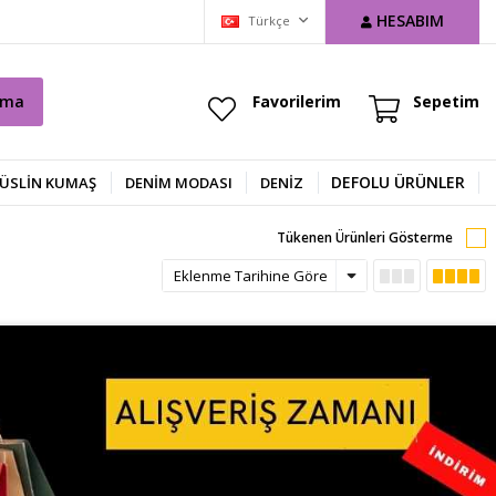
HESABIM
Türkçe
ama
Favorilerim
Sepetim
DEFOLU ÜRÜNLER
ÜSLİN KUMAŞ
DENIM MODASI
DENİZ
Tükenen Ürünleri Gösterme