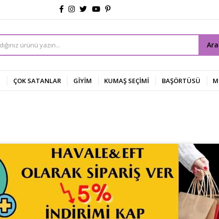
Ar
Z
ÇOK SATANLAR
GİYİM
KUMAŞ SEÇİMİ
BAŞÖRTÜSÜ
M