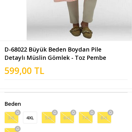
D-68022 Büyük Beden Boydan Pile
Detaylı Müslin Gömlek - Toz Pembe
599,00 TL
Beden
3XL
4XL
5XL
6XL
7XL
8XL