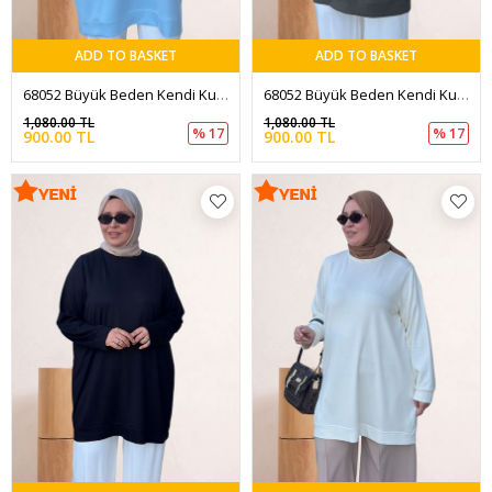
ADD TO BASKET
ADD TO BASKET
68052 Büyük Beden Kendi Kumaşından Ribanalı Modal Tunik - Bebe Mavi
68052 Büyük Beden Kendi Kumaşından Ribanalı Modal Tunik - Haki
1,080.00 TL
1,080.00 TL
% 17
% 17
900.00 TL
900.00 TL