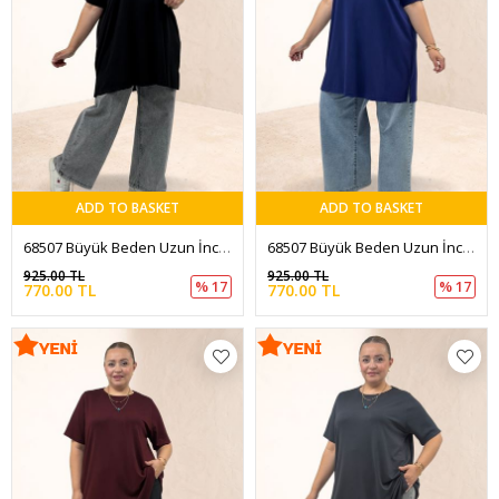
ADD TO BASKET
ADD TO BASKET
68507 Büyük Beden Uzun İnce Modal Tişört - Siyah
68507 Büyük Beden Uzun İnce Modal Tişört - İndigo
925.00 TL
925.00 TL
% 17
% 17
770.00 TL
770.00 TL