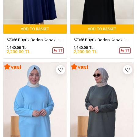
ADD TO BASKET
ADD TO BASKET
67066 Büyük Beden Kapaklı Cepli Etekli Modal Takım - İndigo
67066 Büyük Beden Kapaklı Cepli Etekli Modal Takım - Siyah
2,640.00 TL
2,640.00 TL
% 17
% 17
2,200.00 TL
2,200.00 TL