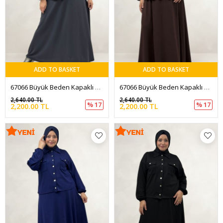
ADD TO BASKET
ADD TO BASKET
67066 Büyük Beden Kapaklı Cepli Etekli Modal Takım - Antrasit
67066 Büyük Beden Kapaklı Cepli Etekli Modal Takım - Kahve
2,640.00 TL
2,640.00 TL
% 17
% 17
2,200.00 TL
2,200.00 TL