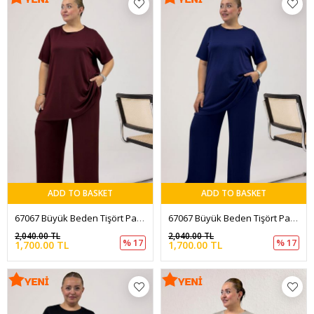
ADD TO BASKET
ADD TO BASKET
67067 Büyük Beden Tişört Pantolonlu Modal Takım - Bordo
67067 Büyük Beden Tişört Pantolonlu Modal Takım - İndigo
2,040.00 TL
2,040.00 TL
% 17
% 17
1,700.00 TL
1,700.00 TL