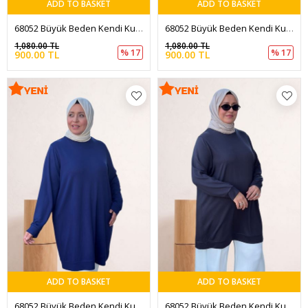
ADD TO BASKET
ADD TO BASKET
68052 Büyük Beden Kendi Kumaşından Ribanalı Modal Tunik - Siyah
68052 Büyük Beden Kendi Kumaşından Ribanalı Modal Tunik - Ekru
1,080.00 TL
1,080.00 TL
% 17
% 17
900.00 TL
900.00 TL
ADD TO BASKET
ADD TO BASKET
68052 Büyük Beden Kendi Kumaşından Ribanalı Modal Tunik - İndigo
68052 Büyük Beden Kendi Kumaşından Ribanalı Modal Tunik - Antrasit