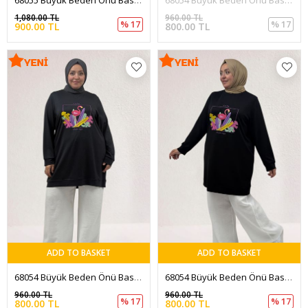
1,080.00 TL
960.00 TL
% 17
% 17
900.00 TL
800.00 TL
ADD TO BASKET
ADD TO BASKET
68054 Büyük Beden Önü Baskılı Kendi Kumaşından Ribanalı Modal Tunik - Antrasit
68054 Büyük Beden Önü Baskılı Kendi Kumaşından Ribanalı Modal Tunik - Siyah
960.00 TL
960.00 TL
% 17
% 17
800.00 TL
800.00 TL