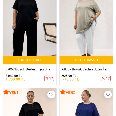
ADD TO BASKET
ADD TO BASKET
67067 Büyük Beden Tişört Pantolonlu Modal Takım - Siyah
68507 Büyük Beden Uzun İnce Modal Tişört - Vizon
2,040.00 TL
925.00 TL
% 17
% 17
1,700.00 TL
770.00 TL