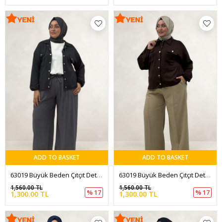
ADD TO BASKET
ADD TO BASKET
63019 Büyük Beden Çıtçıt Detaylı Modal Kısa Ceket - Antrasit
63019 Büyük Beden Çıtçıt Detaylı Modal Kısa Ceket - Kahve
1,560.00 TL
1,560.00 TL
% 17
% 17
1,300.00 TL
1,300.00 TL