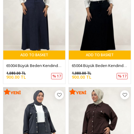
ADD TO BASKET
ADD TO BASKET
65004 Büyük Beden Kendinden Kemerli Düğmeli Melanj Etek - Lacivert
65004 Büyük Beden Kendinden Kemerli Düğmeli Melanj Etek - Siyah
1,080.00 TL
1,080.00 TL
% 17
% 17
900.00 TL
900.00 TL