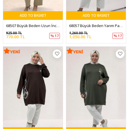
ADD TO BASKET
ADD TO BASKET
68507 Büyük Beden Uzun İnce Modal Tişört - Kahve
68057 Büyük Beden Yarım Pat Fermuarlı Modal Tunik - Siyah
925.00 TL
1,260.00 TL
% 17
% 17
770.00 TL
1,050.00 TL