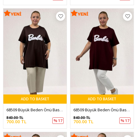
ADD TO BASKET
ADD TO BASKET
68509 Büyük Beden Önü Baskılı Biyeli İnce Modal Tişört - Kahve
68509 Büyük Beden Önü Baskılı Biyeli İnce Modal Tişört - Bordo
840.00 TL
840.00 TL
% 17
% 17
700.00 TL
700.00 TL