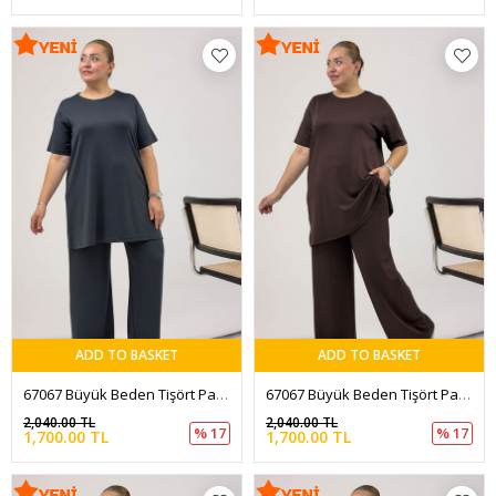
ADD TO BASKET
ADD TO BASKET
67067 Büyük Beden Tişört Pantolonlu Modal Takım - Antrasit
67067 Büyük Beden Tişört Pantolonlu Modal Takım - Kahve
2,040.00 TL
2,040.00 TL
% 17
% 17
1,700.00 TL
1,700.00 TL