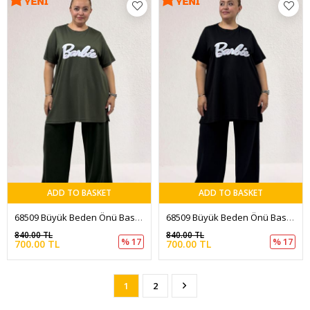
ADD TO BASKET
ADD TO BASKET
68509 Büyük Beden Önü Baskılı Biyeli İnce Modal Tişört - Haki
68509 Büyük Beden Önü Baskılı Biyeli İnce Modal Tişört - Siyah
840.00 TL
840.00 TL
% 17
% 17
700.00 TL
700.00 TL
1
2