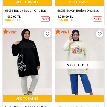
ADD TO BASKET
ADD TO BASKET
68055 Büyük Beden Önü Baskılı Kendinden Ribanalı Modal Tunik - Kahve
68055 Büyük Beden Önü Baskılı Kendinden Ribanalı Modal Tunik - Haki
1,080.00 TL
1,080.00 TL
% 17
% 17
900.00 TL
900.00 TL
SOLD OUT
ADD TO BASKET
68055 Büyük Beden Önü Baskılı Kendinden Ribanalı Modal Tunik - Siyah
68054 Büyük Beden Önü Baskılı Kendi Kumaşından Ribanalı Modal Tunik - Ekru