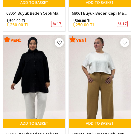
ADD TO BASKET
ADD TO BASKET
68061 Büyük Beden Cepli Manşetli Müslin Gömlek - Vizon
68061 Büyük Beden Cepli Manşetli Müslin Gömlek - İndigo
1,500.00 TL
1,500.00 TL
% 17
% 17
1,250.00 TL
1,250.00 TL
ADD TO BASKET
ADD TO BASKET
68061 Büyük Beden Cepli Manşetli Müslin Gömlek - Siyah
59021 Büyük Beden Beli Lastikli Müslim Bol Paça Pantolon - Bisküvi