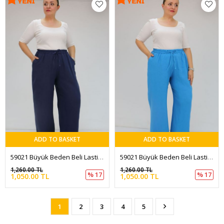
ADD TO BASKET
ADD TO BASKET
59021 Büyük Beden Beli Lastikli Müslin Bol Paça Pantolon - Lacivert
59021 Büyük Beden Beli Lastikli Müslin Bol Paça Pantolon - İndigo
1,260.00 TL
1,260.00 TL
% 17
% 17
1,050.00 TL
1,050.00 TL
1
2
3
4
5