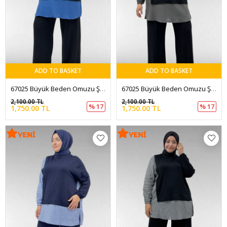
ADD TO BASKET
ADD TO BASKET
67025 Büyük Beden Omuzu Şal Duruşlu Pantolonlu Takım - İndigo-Siyah
67025 Büyük Beden Omuzu Şal Duruşlu Pantolonlu Takım - Antrasit-Siyah
2,100.00 TL
2,100.00 TL
% 17
% 17
1,750.00 TL
1,750.00 TL