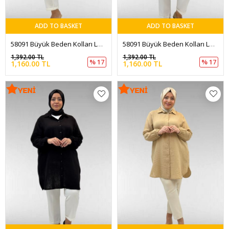
ADD TO BASKET
ADD TO BASKET
58091 Büyük Beden Kolları Lastikli Müslin Gömlek - Soğuk Mavi
58091 Büyük Beden Kolları Lastikli Müslin Gömlek - İndigo
1,392.00 TL
1,392.00 TL
% 17
% 17
1,160.00 TL
1,160.00 TL