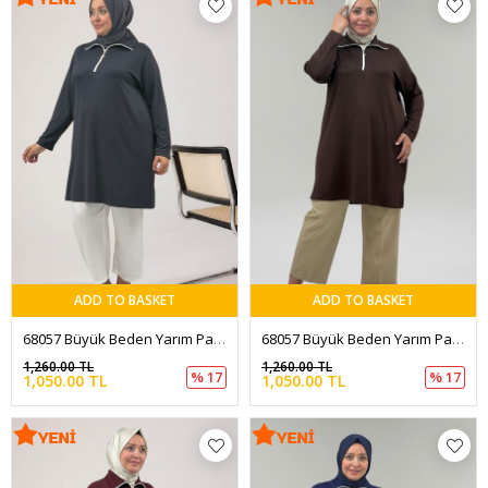
ADD TO BASKET
ADD TO BASKET
68057 Büyük Beden Yarım Pat Fermuarlı Modal Tunik - Antrasit
68057 Büyük Beden Yarım Pat Fermuarlı Modal Tunik - Kahve
1,260.00 TL
1,260.00 TL
% 17
% 17
1,050.00 TL
1,050.00 TL