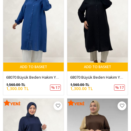
ADD TO BASKET
ADD TO BASKET
68070 Büyük Beden Hakim Yaka Boydan Düğmeli Müslin Tunik - İndigo
68070 Büyük Beden Hakim Yaka Boydan Düğmeli Müslin Tunik - Siyah
1,560.00 TL
1,560.00 TL
% 17
% 17
1,300.00 TL
1,300.00 TL