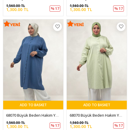
1,560.00 TL
1,560.00 TL
% 17
% 17
1,300.00 TL
1,300.00 TL
ADD TO BASKET
ADD TO BASKET
68070 Büyük Beden Hakim Yaka Boydan Düğmeli Müslin Tunik - Soğuk Mavi
68070 Büyük Beden Hakim Yaka Boydan Düğmeli Müslin Tunik - Su Yeşili
1,560.00 TL
1,560.00 TL
% 17
% 17
1,300.00 TL
1,300.00 TL