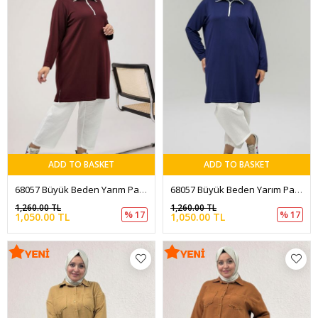
ADD TO BASKET
ADD TO BASKET
68057 Büyük Beden Yarım Pat Fermuarlı Modal Tunik - Bordo
68057 Büyük Beden Yarım Pat Fermuarlı Modal Tunik - İndigo
1,260.00 TL
1,260.00 TL
% 17
% 17
1,050.00 TL
1,050.00 TL