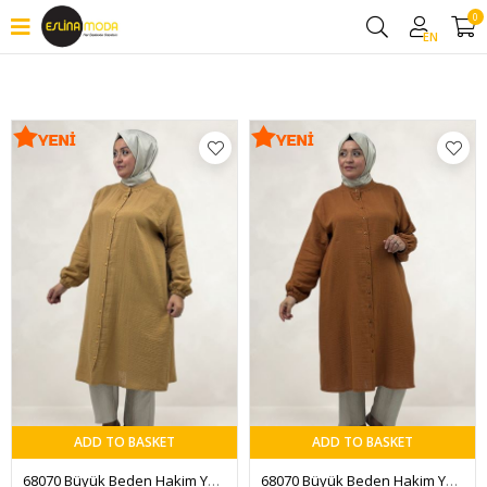
0
Filter
EN
ADD TO BASKET
ADD TO BASKET
68070 Büyük Beden Hakim Yaka Boydan Düğmeli Müslin Tunik - Bisküvi
68070 Büyük Beden Hakim Yaka Boydan Düğmeli Müslin Tunik - Tarçın