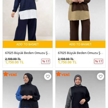
ADD TO BASKET
ADD TO BASKET
67025 Büyük Beden Omuzu Şal Duruşlu Pantolonlu Takım - Ekru - Lacivert
67025 Büyük Beden Omuzu Şal Duruşlu Pantolonlu Takım - Bej-Kahve
2,100.00 TL
2,100.00 TL
% 17
% 17
1,750.00 TL
1,750.00 TL