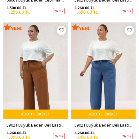
1,500.00 TL
1,260.00 TL
% 17
% 17
1,250.00 TL
1,050.00 TL
ADD TO BASKET
ADD TO BASKET
59021 Büyük Beden Beli Lastikli Müslim Bol Paça Pantolon - Tarçın
59021 Büyük Beden Beli Lastikli Müslim Bol Paça Pantolon - Soğuk Mavi
1,260.00 TL
1,260.00 TL
% 17
% 17
1,050.00 TL
1,050.00 TL