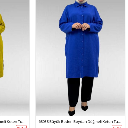
68038 Büyük Beden Boydan Düğmeli Keten Tunik - Yağ Yeşili
68038 Büyük Beden Boydan Düğmeli Keten Tunik - Saks
% 17
% 17