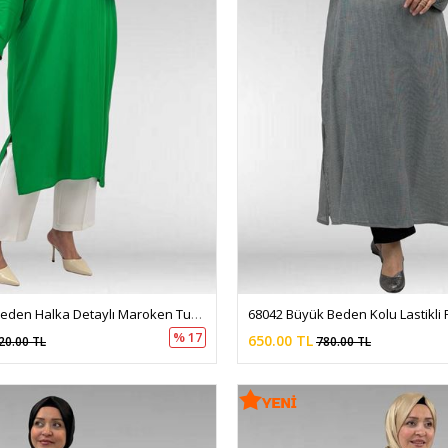
68032 Büyük Beden Halka Detaylı Maroken Tunik - Benetton
% 17
650.00 TL
20.00 TL
780.00 TL