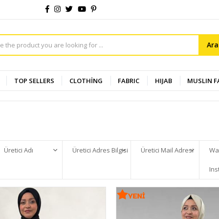
Ar
TOP SELLERS
CLOTHİNG
FABRIC
HIJAB
MUSLIN F
Üretici Adı
Üretici Adres Bilgisi
Üretici Mail Adresi
Wa
Ins