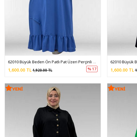
62010 Büyük Beden Ön Patlı Pat Üzeri Perçinli Airobin Elbise - İndigo
% 17
1,600.00 TL
1,600.00 TL
1,920.00 TL
1