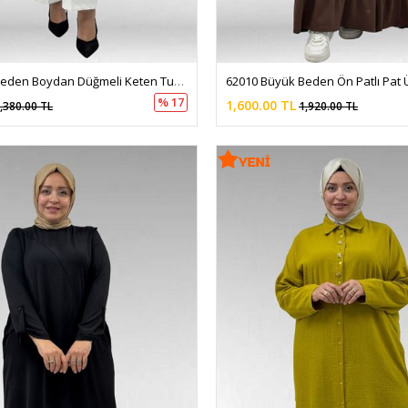
68038 Büyük Beden Boydan Düğmeli Keten Tunik - Siyah
% 17
1,600.00 TL
,380.00 TL
1,920.00 TL