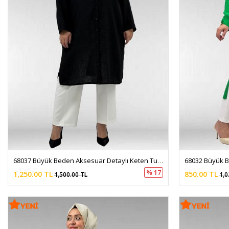
68037 Büyük Beden Aksesuar Detaylı Keten Tunik - Siyah
% 17
1,250.00 TL
850.00 TL
1,500.00 TL
1,0