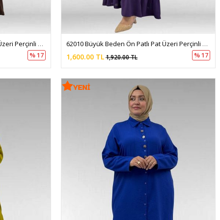
62010 Büyük Beden Ön Patlı Pat Üzeri Perçinli Airobin Elbise - Kahve
62010 Büyük Beden Ön Patlı Pat Üzeri Perçinli Airobin Elbise - Mürdüm
% 17
% 17
1,600.00 TL
1,920.00 TL