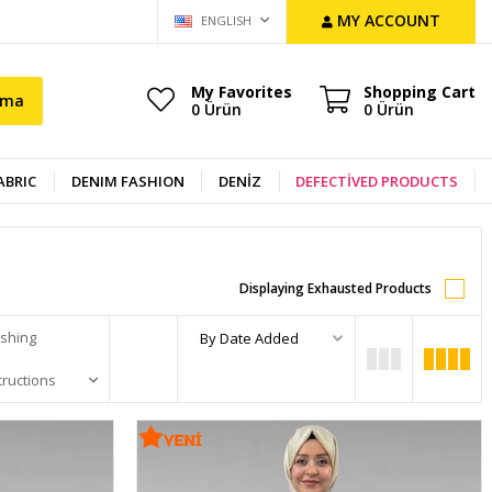
MY ACCOUNT
ENGLISH
My Favorites
Shopping Cart
ama
0
Ürün
0
Ürün
ABRIC
DENIM FASHION
DENİZ
DEFECTİVED PRODUCTS
Displaying Exhausted Products
shing
tructions