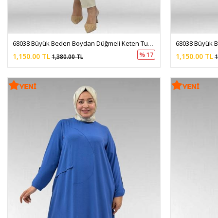
68038 Büyük Beden Boydan Düğmeli Keten Tunik - Kahve
% 17
1,150.00 TL
1,150.00 TL
1,380.00 TL
1