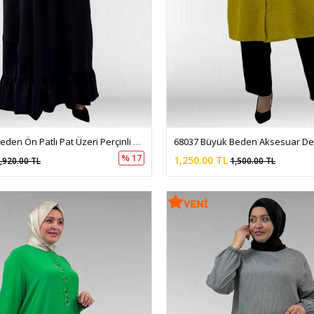
62010 Büyük Beden Ön Patlı Pat Üzeri Perçinli Airobin Elbise - Siyah
% 17
1,250.00 TL
,920.00 TL
1,500.00 TL