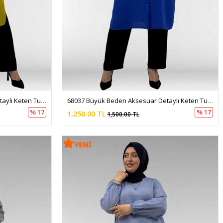
68037 Büyük Beden Aksesuar Detaylı Keten Tunik - Yağ Yeşili
68037 Büyük Beden Aksesuar Detaylı Keten Tunik - Saks
% 17
% 17
1,250.00 TL
1,500.00 TL