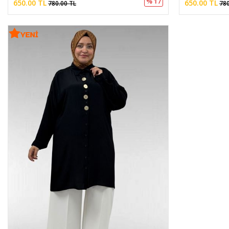
% 17
650.00 TL
650.00 TL
780.00 TL
780