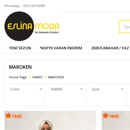
WhatsApp : +902129510080
YENİ SEZON
%50'YE VARAN İNDIRIM
2026 İLKBAHAR / YAZ
MAROKEN
Home Page
FABRIC
MAROKEN
Color
FABRIC
Size