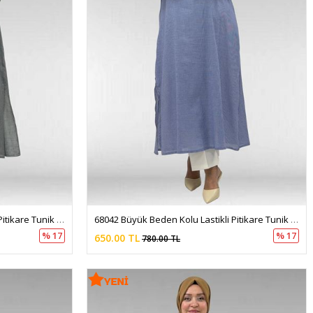
68042 Büyük Beden Kolu Lastikli Pitikare Tunik - Pitikare Siyah
68042 Büyük Beden Kolu Lastikli Pitikare Tunik - Pitikare Saks
% 17
% 17
650.00 TL
780.00 TL