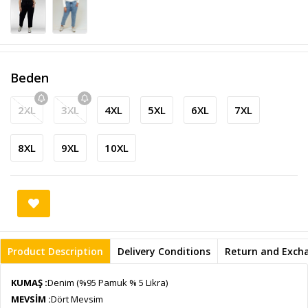
Beden
2XL
3XL
4XL
5XL
6XL
7XL
8XL
9XL
10XL
Product Description
Delivery Conditions
Return and Exch
KUMAŞ :
Denim (%95 Pamuk % 5 Likra)
MEVSİM :
Dört Mevsim