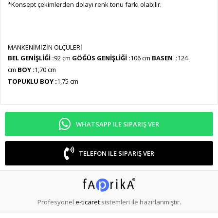
*Konsept çekimlerden dolayı renk tonu farkı olabilir.
MANKENİMİZİN ÖLÇÜLERİ
BEL GENİŞLİĞİ :
92 cm
GÖĞÜS GENİŞLİĞİ :
106 cm
BASEN :
124
cm
BOY :
1,70 cm
TOPUKLU BOY :
1,75 cm
WHATSAPP ILE SIPARIŞ VER
TELEFON ILE SIPARIŞ VER
Profesyonel
e-ticaret
sistemleri ile hazırlanmıştır.