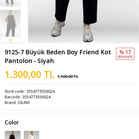
9125-7 Büyük Beden Boy Friend Kot
% 17
discount
Pantolon - Siyah
1.300,00 TL
1,560.00 TL
Stock code
3554773556024
Barcode
3554773556024
Brand
ESLİNA
Color