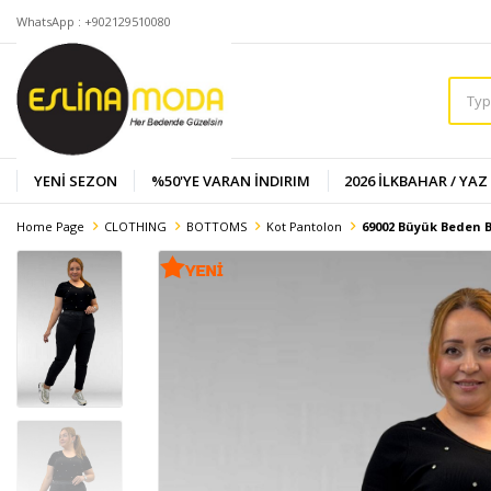
WhatsApp : +902129510080
YENİ SEZON
%50'YE VARAN İNDIRIM
2026 İLKBAHAR / YAZ
Home Page
CLOTHING
BOTTOMS
Kot Pantolon
69002 Büyük Beden B