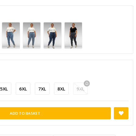
5XL
6XL
7XL
8XL
9XL
ADD TO BASKET