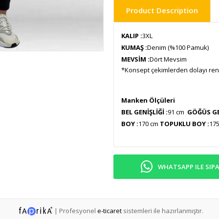
Product Description
KALIP :
3XL
KUMAŞ :
Denim (%100 Pamuk)
MEVSİM :
Dört Mevsim
*Konsept çekimlerden dolayı renk 
Manken Ölçüleri
BEL GENİŞL
İĞİ :
91 cm
GÖĞÜS GEN
BOY :
170 cm
TOPUKLU BOY :
17
WHATSAPP ILE SIPA
|
Profesyonel
e-ticaret
sistemleri ile hazırlanmıştır.