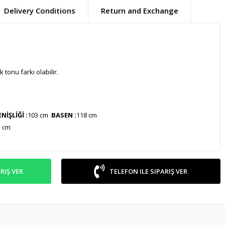
Delivery Conditions
Return and Exchange
tonu farkı olabilir.
İŞLİĞİ :
103 cm
BASEN :
118 cm
5 cm
RIŞ VER
TELEFON ILE SIPARIŞ VER