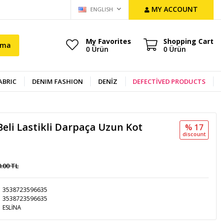
MY ACCOUNT
ENGLISH
My Favorites
Shopping Cart
ama
0
Ürün
0
Ürün
ABRIC
DENIM FASHION
DENİZ
DEFECTİVED PRODUCTS
eli Lastikli Darpaça Uzun Kot
% 17
discount
0.00 TL
3538723596635
3538723596635
ESLİNA