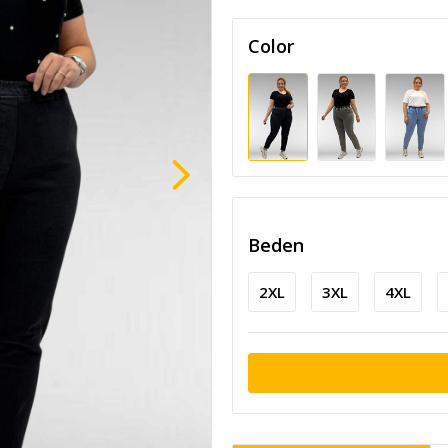
Color
Beden
2XL
3XL
4XL