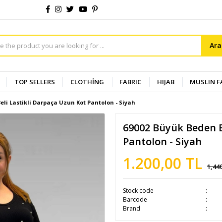
Ar
TOP SELLERS
CLOTHİNG
FABRIC
HIJAB
MUSLIN F
eli Lastikli Darpaça Uzun Kot Pantolon - Siyah
69002 Büyük Beden B
Pantolon - Siyah
1.200,00 TL
1,44
Stock code
Barcode
Brand