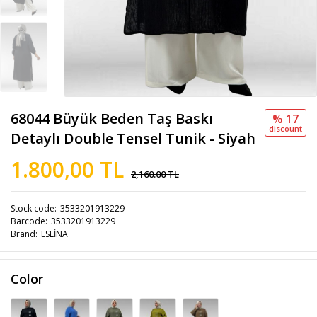
68044 Büyük Beden Taş Baskı
% 17
discount
Detaylı Double Tensel Tunik - Siyah
1.800,00 TL
2,160.00 TL
Stock code
3533201913229
Barcode
3533201913229
Brand
ESLİNA
Color