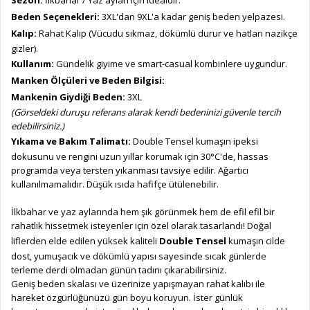
Sezon:
İlkbahar / Yaz ayları için idealdir.
Beden Seçenekleri:
3XL'dan 9XL'a kadar geniş beden yelpazesi.
Kalıp:
Rahat Kalıp (Vücudu sıkmaz, dökümlü durur ve hatları nazikçe
gizler).
Kullanım:
Gündelik giyime ve smart-casual kombinlere uygundur.
Manken Ölçüleri ve Beden Bilgisi:
Mankenin Giydiği Beden:
3XL
(Görseldeki duruşu referans alarak kendi bedeninizi güvenle tercih
edebilirsiniz.)
Yıkama ve Bakım Talimatı:
Double Tensel kumaşın ipeksi
dokusunu ve rengini uzun yıllar korumak için 30°C'de, hassas
programda veya tersten yıkanması tavsiye edilir. Ağartıcı
kullanılmamalıdır. Düşük ısıda hafifçe ütülenebilir.
İlkbahar ve yaz aylarında hem şık görünmek hem de efil efil bir
rahatlık hissetmek isteyenler için özel olarak tasarlandı! Doğal
liflerden elde edilen yüksek kaliteli
Double Tensel
kumaşın cilde
dost, yumuşacık ve dökümlü yapısı sayesinde sıcak günlerde
terleme derdi olmadan günün tadını çıkarabilirsiniz.
Geniş beden skalası ve üzerinize yapışmayan rahat kalıbı ile
hareket özgürlüğünüzü gün boyu koruyun. İster günlük