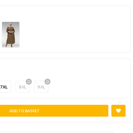
7XL
8XL
9XL
ADD TO BASKET