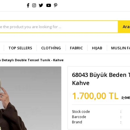
Ar
TOP SELLERS
CLOTHİNG
FABRIC
HIJAB
MUSLIN F
 Detaylı Double Tensel Tunik - Kahve
68043 Büyük Beden T
Kahve
1.700,00 TL
2,04
Stock code
Barcode
Brand