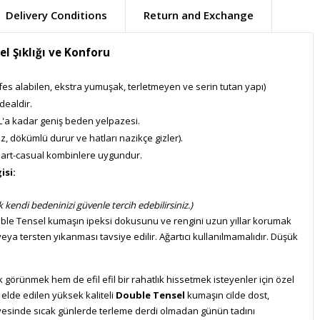
Delivery Conditions
Return and Exchange
l Şıklığı ve Konforu
es alabilen, ekstra yumuşak, terletmeyen ve serin tutan yapı)
idealdir.
'a kadar geniş beden yelpazesi.
, dökümlü durur ve hatları nazikçe gizler).
art-casual kombinlere uygundur.
isi:
 kendi bedeninizi güvenle tercih edebilirsiniz.)
le Tensel kumaşın ipeksi dokusunu ve rengini uzun yıllar korumak
ya tersten yıkanması tavsiye edilir. Ağartıcı kullanılmamalıdır. Düşük
 görünmek hem de efil efil bir rahatlık hissetmek isteyenler için özel
 elde edilen yüksek kaliteli
Double Tensel
kumaşın cilde dost,
esinde sıcak günlerde terleme derdi olmadan günün tadını