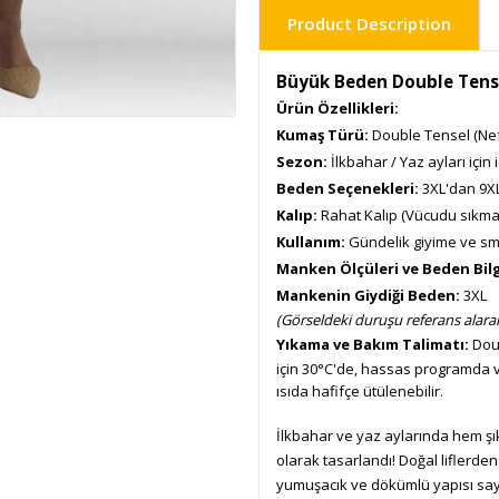
Product Description
Büyük Beden Double Tense
Ürün Özellikleri:
Kumaş Türü:
Double Tensel (Nef
Sezon:
İlkbahar / Yaz ayları için 
Beden Seçenekleri:
3XL'dan 9XL
Kalıp:
Rahat Kalıp (Vücudu sıkmaz
Kullanım:
Gündelik giyime ve sm
Manken Ölçüleri ve Beden Bilg
Mankenin Giydiği Beden:
3XL
(Görseldeki duruşu referans alarak
Yıkama ve Bakım Talimatı:
Doub
için 30°C'de, hassas programda ve
ısıda hafifçe ütülenebilir.
İlkbahar ve yaz aylarında hem şık
olarak tasarlandı! Doğal liflerden
yumuşacık ve dökümlü yapısı say