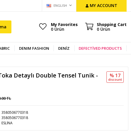
MY ACCOUNT
ENGLISH
My Favorites
Shopping Cart
ama
0
Ürün
0
Ürün
ABRIC
DENIM FASHION
DENİZ
DEFECTİVED PRODUCTS
oka Detaylı Double Tensel Tunik -
% 17
discount
0.00 TL
3580506770318
3580506770318
ESLİNA