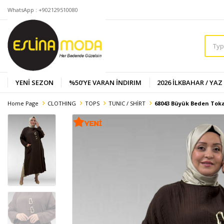
WhatsApp : +902129510080
YENİ SEZON
%50'YE VARAN İNDIRIM
2026 İLKBAHAR / YAZ
Home Page
CLOTHING
TOPS
TUNIC / SHİRT
68043 Büyük Beden Toka