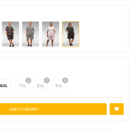
6XL
7XL
8XL
9XL
ADD TO BASKET