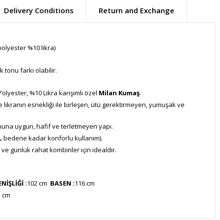
Delivery Conditions
Return and Exchange
olyester %10 likra)
tonu farkı olabilir.
lyester, %10 Likra karışımlı özel
Milan Kumaş
.
e likranın esnekliği ile birleşen, ütü gerektirmeyen, yumuşak ve
una uygun, hafif ve terletmeyen yapı.
L
bedene kadar konforlu kullanım).
 ve günlük rahat kombinler için idealdir.
İŞLİĞİ :
102 cm
BASEN :
116 cm
5 cm