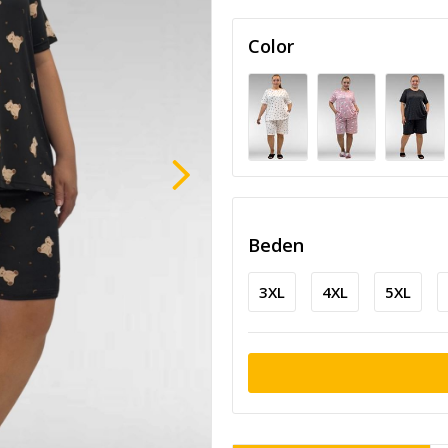
Color
Beden
3XL
4XL
5XL