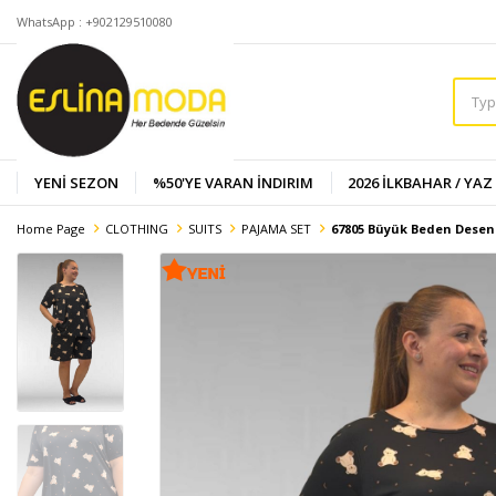
WhatsApp : +902129510080
YENİ SEZON
%50'YE VARAN İNDIRIM
2026 İLKBAHAR / YAZ
Home Page
CLOTHING
SUITS
PAJAMA SET
67805 Büyük Beden Desenli