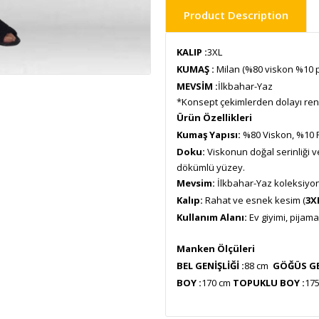
Product Description
KALIP :
3XL
KUMAŞ :
Milan (%80 viskon %10 p
MEVSİM :
İlkbahar-Yaz
*Konsept çekimlerden dolayı renk 
Ürün Özellikleri
Kumaş Yapısı:
%80 Viskon, %10 Po
Doku:
Viskonun doğal serinliği v
dökümlü yüzey.
Mevsim:
İlkbahar-Yaz koleksiyon
Kalıp:
Rahat ve esnek kesim (
3X
Kullanım Alanı:
Ev giyimi, pijama
Manken Ölçüleri
BEL GENİŞLİĞİ :
88 cm
GÖĞÜS GEN
BOY :
170 cm
TOPUKLU BOY :
17