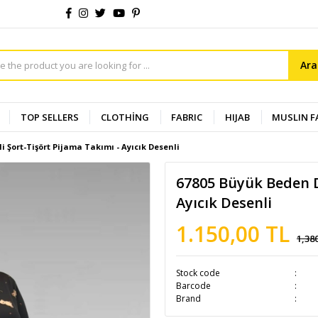
Ar
TOP SELLERS
CLOTHİNG
FABRIC
HIJAB
MUSLIN F
 Şort-Tişört Pijama Takımı - Ayıcık Desenli
67805 Büyük Beden D
Ayıcık Desenli
1.150,00 TL
1,38
Stock code
Barcode
Brand