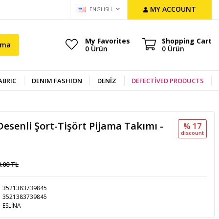
MY ACCOUNT
ENGLISH
My Favorites
Shopping Cart
ama
0
Ürün
0
Ürün
ABRIC
DENIM FASHION
DENİZ
DEFECTİVED PRODUCTS
esenli Şort-Tişört Pijama Takımı -
% 17
discount
0.00 TL
3521383739845
3521383739845
ESLİNA