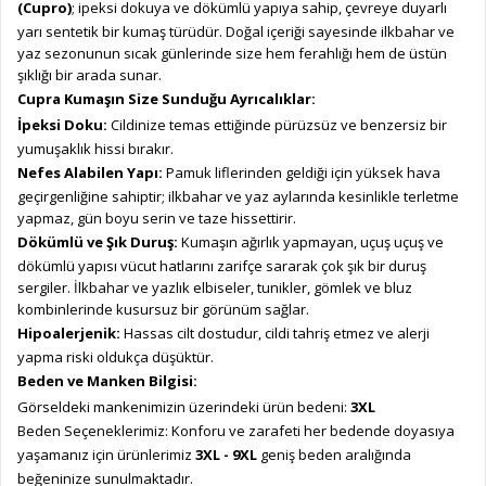
(Cupro)
; ipeksi dokuya ve dökümlü yapıya sahip, çevreye duyarlı
yarı sentetik bir kumaş türüdür. Doğal içeriği sayesinde ilkbahar ve
yaz sezonunun sıcak günlerinde size hem ferahlığı hem de üstün
şıklığı bir arada sunar.
Cupra Kumaşın Size Sunduğu Ayrıcalıklar:
İpeksi Doku:
Cildinize temas ettiğinde pürüzsüz ve benzersiz bir
yumuşaklık hissi bırakır.
Nefes Alabilen Yapı:
Pamuk liflerinden geldiği için yüksek hava
geçirgenliğine sahiptir; ilkbahar ve yaz aylarında kesinlikle terletme
yapmaz, gün boyu serin ve taze hissettirir.
Dökümlü ve Şık Duruş:
Kumaşın ağırlık yapmayan, uçuş uçuş ve
dökümlü yapısı vücut hatlarını zarifçe sararak çok şık bir duruş
sergiler. İlkbahar ve yazlık elbiseler, tunikler, gömlek ve bluz
kombinlerinde kusursuz bir görünüm sağlar.
Hipoalerjenik:
Hassas cilt dostudur, cildi tahriş etmez ve alerji
yapma riski oldukça düşüktür.
Beden ve Manken Bilgisi:
Görseldeki mankenimizin üzerindeki ürün bedeni:
3XL
Beden Seçeneklerimiz: Konforu ve zarafeti her bedende doyasıya
yaşamanız için ürünlerimiz
3XL - 9XL
geniş beden aralığında
beğeninize sunulmaktadır.