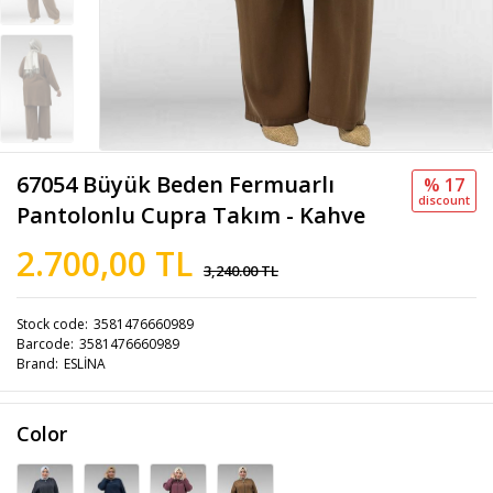
67054 Büyük Beden Fermuarlı
% 17
discount
Pantolonlu Cupra Takım - Kahve
2.700,00 TL
3,240.00 TL
Stock code
3581476660989
Barcode
3581476660989
Brand
ESLİNA
Color