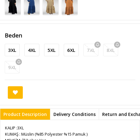
Beden
3XL
4XL
5XL
6XL
7XL
8XL
9XL
Product Description
Delivery Conditions
Return and Exch
KALIP :3XL
KUMAŞ : Müslin (%85 Polyester %15 Pamuk )