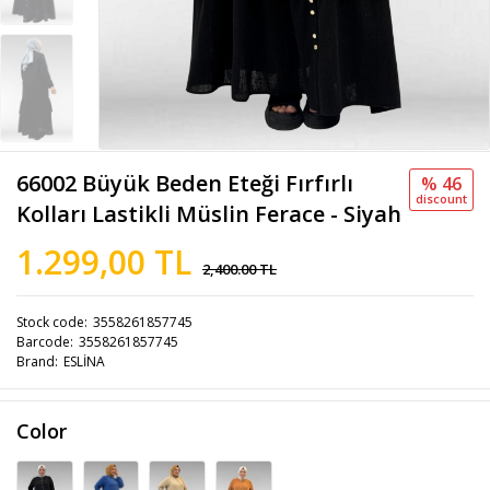
66002 Büyük Beden Eteği Fırfırlı
% 46
discount
Kolları Lastikli Müslin Ferace - Siyah
1.299,00 TL
2,400.00 TL
Stock code
3558261857745
Barcode
3558261857745
Brand
ESLİNA
Color