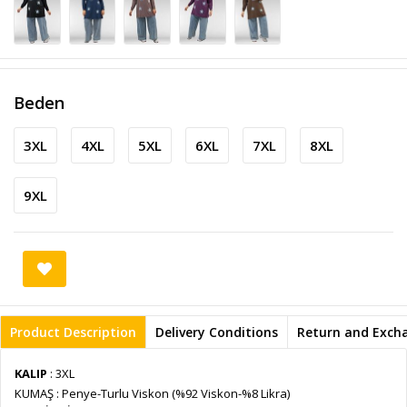
Beden
3XL
4XL
5XL
6XL
7XL
8XL
9XL
Product Description
Delivery Conditions
Return and Exch
KALIP
: 3XL
KUMAŞ : Penye-Turlu Viskon (%92 Viskon-%8 Likra)