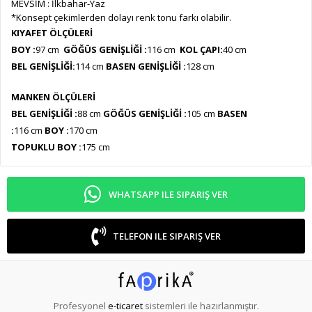
MEVSİM : İlkbahar-Yaz
*Konsept çekimlerden dolayı renk tonu farkı olabilir.
KIYAFET ÖLÇÜLERİ
BOY :
97 cm
GÖĞÜS GENİŞLİĞİ :
116 cm
KOL ÇAPI:
40 cm
BEL GENİŞLİĞİ:
114 cm
BASEN GENİŞLİĞİ :
128 cm
MANKEN ÖLÇÜLERİ
BEL GENİŞLİĞİ :
88
cm
GÖĞÜS GENİŞLİĞİ :
105
cm
BASEN
:
116
cm
BOY :
170 cm
TOPUKLU BOY :
175 cm
WHATSAPP ILE SIPARIŞ VER
TELEFON ILE SIPARIŞ VER
Profesyonel
e-ticaret
sistemleri ile hazırlanmıştır.