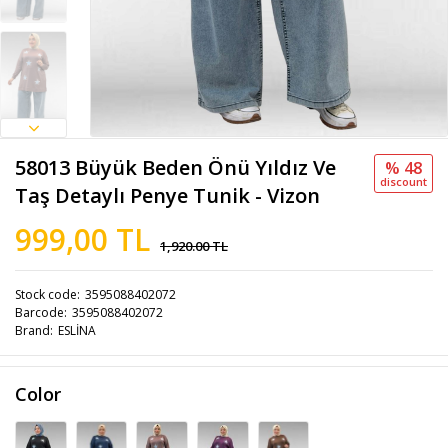
58013 Büyük Beden Önü Yıldız Ve
% 48
discount
Taş Detaylı Penye Tunik - Vizon
999,00 TL
1,920.00 TL
Stock code
3595088402072
Barcode
3595088402072
Brand
ESLİNA
Color