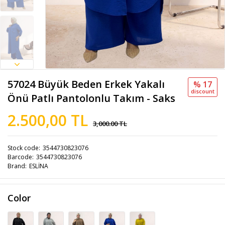
57024 Büyük Beden Erkek Yakalı
% 17
discount
Önü Patlı Pantolonlu Takım - Saks
2.500,00 TL
3,000.00 TL
Stock code
3544730823076
Barcode
3544730823076
Brand
ESLİNA
Color