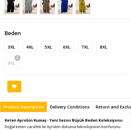
Beden
3XL
4XL
5XL
6XL
7XL
8XL
9XL
Product Description
Delivery Conditions
Return and Exch
Keten Ayrobin Kumaş - Yeni Sezon Büyük Beden Koleksiyonu
Doğal keten zarafeti ile Ayrobin dokuma teknolojisinin konforunu