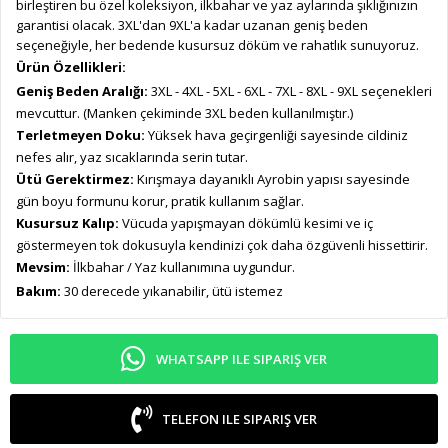
birleştiren bu özel koleksiyon, ilkbahar ve yaz aylarında şıklığınızın
garantisi olacak. 3XL'dan 9XL'a kadar uzanan geniş beden
seçeneğiyle, her bedende kusursuz döküm ve rahatlık sunuyoruz.
Ürün Özellikleri:
Geniş Beden Aralığı:
3XL - 4XL - 5XL - 6XL - 7XL - 8XL - 9XL seçenekleri
mevcuttur. (Manken çekiminde 3XL beden kullanılmıştır.)
Terletmeyen Doku:
Yüksek hava geçirgenliği sayesinde cildiniz
nefes alır, yaz sıcaklarında serin tutar.
Ütü Gerektirmez:
Kırışmaya dayanıklı Ayrobin yapısı sayesinde
gün boyu formunu korur, pratik kullanım sağlar.
Kusursuz Kalıp:
Vücuda yapışmayan dökümlü kesimi ve iç
göstermeyen tok dokusuyla kendinizi çok daha özgüvenli hissettirir.
Mevsim:
İlkbahar / Yaz kullanımına uygundur.
Bakım:
30 derecede yıkanabilir, ütü istemez
WHATSAPP ILE SIPARIŞ VER
TELEFON ILE SIPARIŞ VER