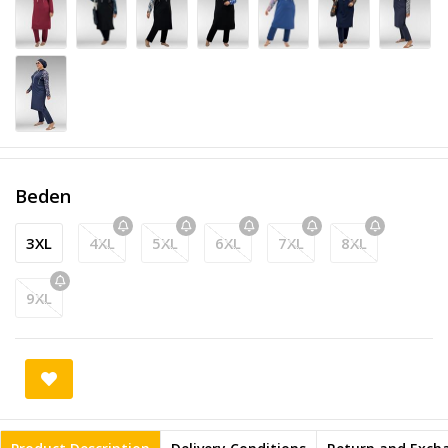
Beden
3XL
4XL
5XL
6XL
7XL
8XL
9XL