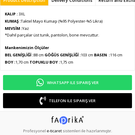
Product Description
Delivery Conditions
Return and Exch
KALIP :
3XL
KUMAŞ :
Taktel Mayo Kumaşı (%95 Polyester-%5 Likra)
MEVSİM :
Yaz
*Dahil parçalar üst tunik, pantolon, bone mevcuttur.
Mankenimizin Ölçüler
BEL GENİŞLİĞİ :
88 cm
GÖĞÜS GENİŞLİĞİ :
103 cm
BASEN :
116 cm
BOY :
1,70 cm
TOPUKLU BOY :
1,75 cm
WHATSAPP ILE SIPARIŞ VER
TELEFON ILE SIPARIŞ VER
Profesyonel
e-ticaret
sistemleri ile hazırlanmıştır.