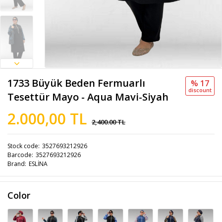
1733 Büyük Beden Fermuarlı
% 17
discount
Tesettür Mayo - Aqua Mavi-Siyah
2.000,00 TL
2,400.00 TL
Stock code
3527693212926
Barcode
3527693212926
Brand
ESLİNA
Color