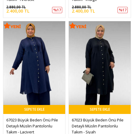
2.880,00 TL
2.880,00 TL
%17
%17
2.400,00 TL
2.400,00 TL
SEPETE EKLE
SEPETE EKLE
67023 Büyük Beden Önü Pile 
67023 Büyük Beden Önü Pile 
Detaylı Müslin Pantolonlu 
Detaylı Müslin Pantolonlu 
Takım - Lacivert
Takım - Siyah