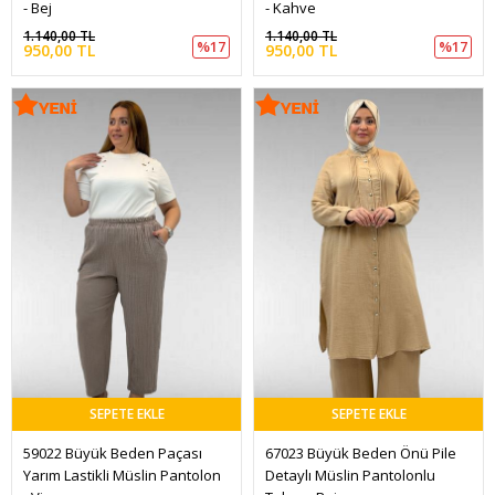
- Bej
- Kahve
1.140,00 TL
1.140,00 TL
%17
%17
950,00 TL
950,00 TL
SEPETE EKLE
SEPETE EKLE
59022 Büyük Beden Paçası 
67023 Büyük Beden Önü Pile 
Yarım Lastikli Müslin Pantolon 
Detaylı Müslin Pantolonlu 