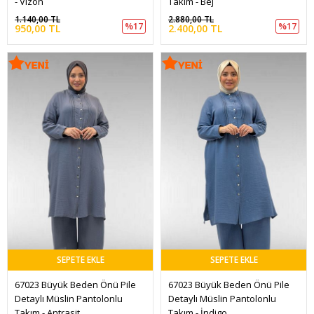
- Vizon
Takım - Bej
1.140,00 TL
2.880,00 TL
%17
%17
950,00 TL
2.400,00 TL
SEPETE EKLE
SEPETE EKLE
67023 Büyük Beden Önü Pile 
67023 Büyük Beden Önü Pile 
Detaylı Müslin Pantolonlu 
Detaylı Müslin Pantolonlu 
Takım - Antrasit
Takım - İndigo