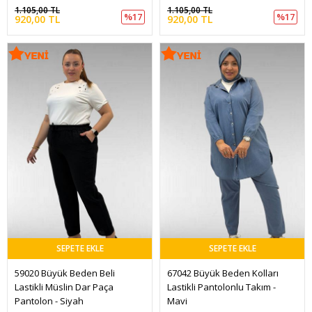
1.105,00 TL
1.105,00 TL
%17
%17
920,00 TL
920,00 TL
SEPETE EKLE
SEPETE EKLE
59020 Büyük Beden Beli 
67042 Büyük Beden Kolları 
Lastikli Müslin Dar Paça 
Lastikli Pantolonlu Takım - 
Pantolon - Siyah
Mavi