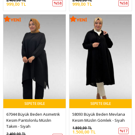
2.400,00 TL
2.400,00 TL
%58
%58
999,00 TL
999,00 TL
SEPETE EKLE
SEPETE EKLE
67044 Büyük Beden Asimetrik 
58093 Büyük Beden Mevlana 
Kesim Pantolonlu Müslin 
Kesim Müslin Gömlek - Siyah
Takım - Siyah
1.800,00 TL
%17
1.500,00 TL
2.400,00 TL