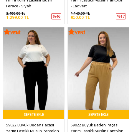
Fırfırlı Kolları Lastikli Müslin 
Yarım Lastikli Müslin Pantolon 
Ferace - Siyah
- Lacivert
2.400,00 TL
1.140,00 TL
%46
%17
1.299,00 TL
950,00 TL
SEPETE EKLE
SEPETE EKLE
59022 Büyük Beden Paçası 
59022 Büyük Beden Paçası 
Yarım Lastikli Müslin Pantolon 
Yarım Lastikli Müslin Pantolon 