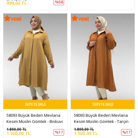
%58
999,00 TL
SEPETE EKLE
SEPETE EKLE
58093 Büyük Beden Mevlana 
58093 Büyük Beden Mevlana 
Kesim Müslin Gömlek - Bisküvi
Kesim Müslin Gömlek - Tarçın
1.800,00 TL
1.800,00 TL
%17
%17
1.500,00 TL
1.500,00 TL