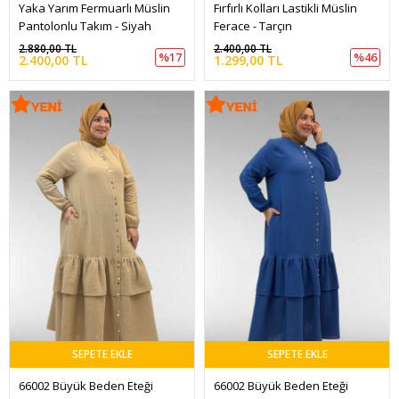
Yaka Yarım Fermuarlı Müslin 
Fırfırlı Kolları Lastikli Müslin 
Pantolonlu Takım - Siyah
Ferace - Tarçın
2.880,00 TL
2.400,00 TL
%17
%46
2.400,00 TL
1.299,00 TL
SEPETE EKLE
SEPETE EKLE
66002 Büyük Beden Eteği 
66002 Büyük Beden Eteği 