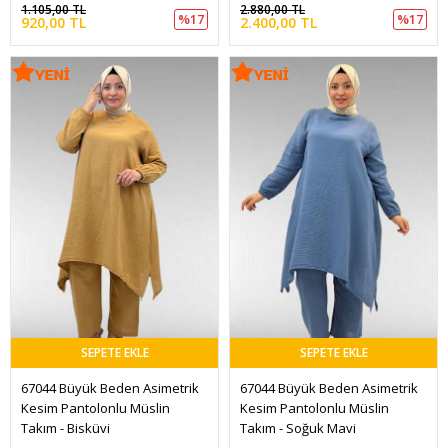
1.105,00 TL
2.880,00 TL
%17
%17
920,00 TL
2.400,00 TL
SEPETE EKLE
SEPETE EKLE
67044 Büyük Beden Asimetrik 
67044 Büyük Beden Asimetrik 
Kesim Pantolonlu Müslin 
Kesim Pantolonlu Müslin 
Takım - Bisküvi
Takım - Soğuk Mavi