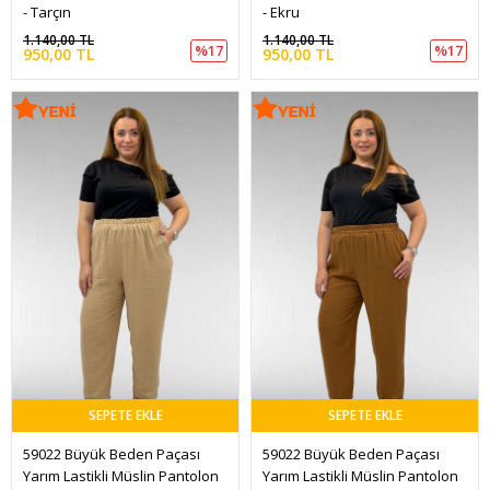
- Tarçın
- Ekru
1.140,00 TL
1.140,00 TL
%17
%17
950,00 TL
950,00 TL
SEPETE EKLE
SEPETE EKLE
59022 Büyük Beden Paçası 
59022 Büyük Beden Paçası 
Yarım Lastikli Müslin Pantolon 
Yarım Lastikli Müslin Pantolon 