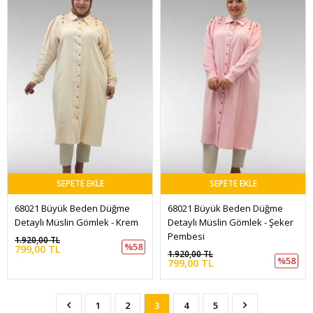
SEPETE EKLE
SEPETE EKLE
68021 Büyük Beden Düğme 
68021 Büyük Beden Düğme 
Detaylı Müslin Gömlek - Krem
Detaylı Müslin Gömlek - Şeker 
Pembesi
1.920,00 TL
%58
799,00 TL
1.920,00 TL
%58
799,00 TL
1
2
3
4
5