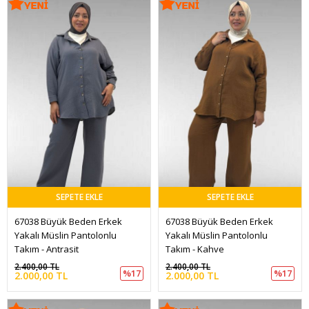
SEPETE EKLE
SEPETE EKLE
67038 Büyük Beden Erkek 
67038 Büyük Beden Erkek 
Yakalı Müslin Pantolonlu 
Yakalı Müslin Pantolonlu 
Takım - Antrasit
Takım - Kahve
2.400,00 TL
2.400,00 TL
%17
%17
2.000,00 TL
2.000,00 TL