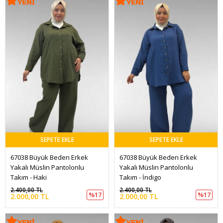
SEPETE EKLE
SEPETE EKLE
67038 Büyük Beden Erkek 
67038 Büyük Beden Erkek 
Yakalı Müslin Pantolonlu 
Yakalı Müslin Pantolonlu 
Takım - Haki
Takım - İndigo
2.400,00 TL
2.400,00 TL
%17
%17
2.000,00 TL
2.000,00 TL