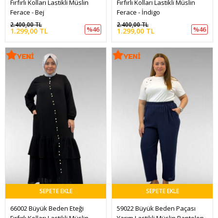
Fırfırlı Kolları Lastikli Müslin 
Fırfırlı Kolları Lastikli Müslin 
Ferace - Bej
Ferace - İndigo
2.400,00 TL
2.400,00 TL
%46
%46
1.299,00 TL
1.299,00 TL
SEPETE EKLE
SEPETE EKLE
66002 Büyük Beden Eteği 
59022 Büyük Beden Paçası 