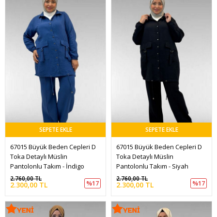
SEPETE EKLE
SEPETE EKLE
67015 Büyük Beden Cepleri D 
67015 Büyük Beden Cepleri D 
Toka Detaylı Müslin 
Toka Detaylı Müslin 
Pantolonlu Takım - İndigo
Pantolonlu Takım - Siyah
2.760,00 TL
2.760,00 TL
%17
%17
2.300,00 TL
2.300,00 TL