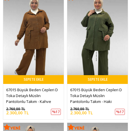
SEPETE EKLE
SEPETE EKLE
67015 Büyük Beden Cepleri D 
67015 Büyük Beden Cepleri D 
Toka Detaylı Müslin 
Toka Detaylı Müslin 
Pantolonlu Takım - Kahve
Pantolonlu Takım - Haki
2.760,00 TL
2.760,00 TL
%17
%17
2.300,00 TL
2.300,00 TL