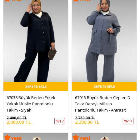
SEPETE EKLE
SEPETE EKLE
67038 Büyük Beden Erkek 
67015 Büyük Beden Cepleri D 
Yakalı Müslin Pantolonlu 
Toka Detaylı Müslin 
Takım - Siyah
Pantolonlu Takım - Antrasit
2.400,00 TL
2.760,00 TL
%17
%17
2.000,00 TL
2.300,00 TL