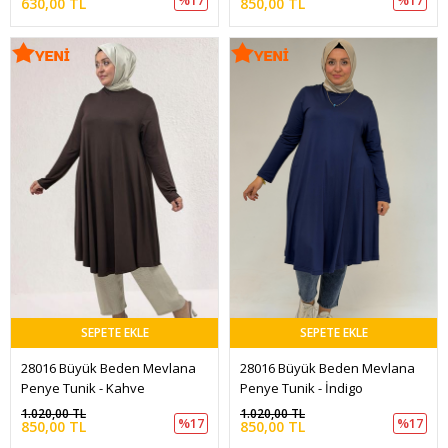
630,00 TL
850,00 TL
SEPETE EKLE
SEPETE EKLE
28016 Büyük Beden Mevlana 
28016 Büyük Beden Mevlana 
Penye Tunik - Kahve
Penye Tunik - İndigo
1.020,00 TL
1.020,00 TL
%17
%17
850,00 TL
850,00 TL