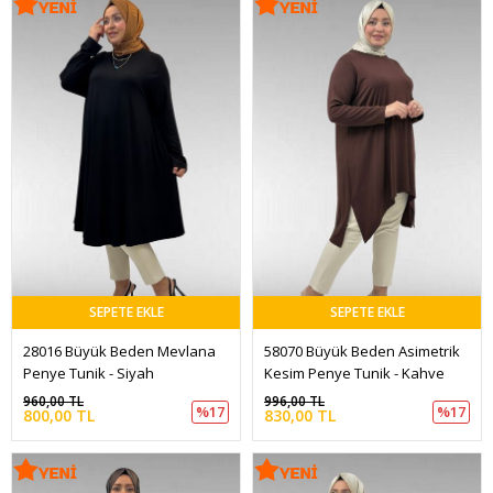
SEPETE EKLE
SEPETE EKLE
28016 Büyük Beden Mevlana 
58070 Büyük Beden Asimetrik 
Penye Tunik - Siyah
Kesim Penye Tunik - Kahve
960,00 TL
996,00 TL
%17
%17
800,00 TL
830,00 TL