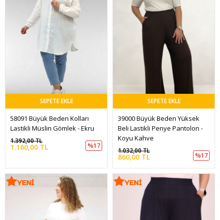
SEPETE EKLE
SEPETE EKLE
58091 Büyük Beden Kolları 
39000 Büyük Beden Yüksek 
Lastikli Müslin Gömlek - Ekru
Beli Lastikli Penye Pantolon - 
Koyu Kahve
1.392,00 TL
%17
1.160,00 TL
1.032,00 TL
%17
860,00 TL