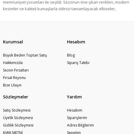
memnuniyet yorumları ile seçildi. Sezonun öne çıkan renkleri, modern
kesimler ve kaliteli kumaşlarla stilinizi tamamlayacak elbiseler,
tunikler, takımlar, abiyeler ve daha fazlasını keşfedin.
🛍
Tükenmeden Sepete Ekleyin
– “Çok Satanlar” kategorisindeki
ürünler sınırlı stokla sunulur ve hızla tükenir. Modayı yakalamak için
şimdi alışverişe başlayın!
Kurumsal
Hesabım
Büyük Beden Toptan Satış
Blog
Hakkımızda
Sipariş Takibi
Sezon Fırsatları
Fırsat Reyonu
Bize Ulaşın
Sözleşmeler
Yardım
Satış Sözleşmesi
Hesabım
Üyelik Sözleşmesi
Siparişlerim
Gizlilik Sözleşmesi
Adres Bilgilerim
KVKK METNİ
Sepetim