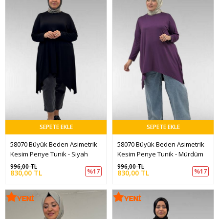
SEPETE EKLE
SEPETE EKLE
58070 Büyük Beden Asimetrik 
58070 Büyük Beden Asimetrik 
Kesim Penye Tunik - Siyah
Kesim Penye Tunik - Mürdüm
996,00 TL
996,00 TL
%17
%17
830,00 TL
830,00 TL