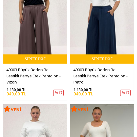
SEPETE EKLE
SEPETE EKLE
49003 Büyük Beden Beli 
49003 Büyük Beden Beli 
Lastikli Penye Etek Pantolon - 
Lastikli Penye Etek Pantolon - 
Vizon
Petrol 
1.130,00 TL
1.130,00 TL
%17
%17
940,00 TL
940,00 TL