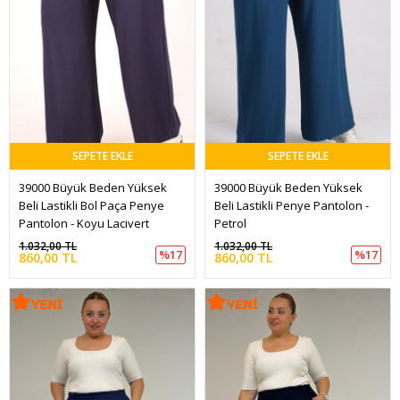
SEPETE EKLE
SEPETE EKLE
39000 Büyük Beden Yüksek 
39000 Büyük Beden Yüksek 
Beli Lastikli Bol Paça Penye 
Beli Lastikli Penye Pantolon -
Pantolon - Koyu Lacivert
Petrol
1.032,00 TL
1.032,00 TL
%17
%17
860,00 TL
860,00 TL