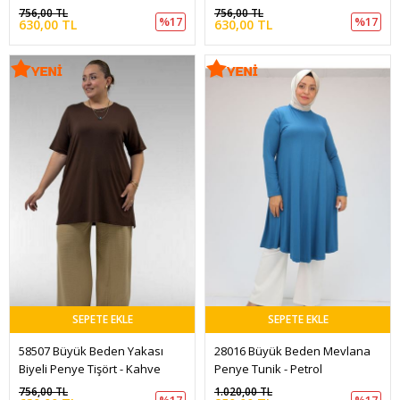
756,00 TL
756,00 TL
%17
%17
630,00 TL
630,00 TL
SEPETE EKLE
SEPETE EKLE
58507 Büyük Beden Yakası 
28016 Büyük Beden Mevlana 
Biyeli Penye Tişört - Kahve
Penye Tunik - Petrol
756,00 TL
1.020,00 TL
%17
%17