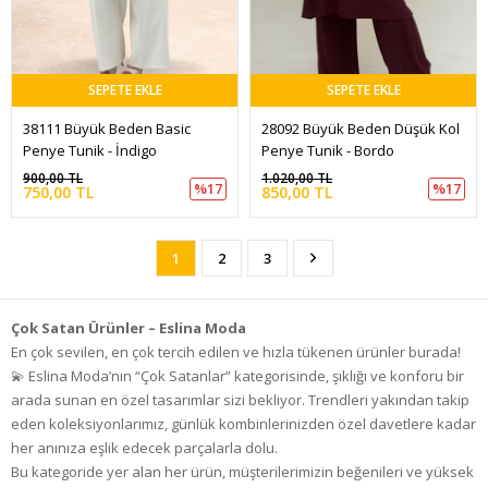
SEPETE EKLE
SEPETE EKLE
38111 Büyük Beden Basic 
28092 Büyük Beden Düşük Kol 
Penye Tunik - İndigo
Penye Tunik - Bordo
900,00 TL
1.020,00 TL
%17
%17
750,00 TL
850,00 TL
1
2
3
Çok Satan Ürünler – Eslina Moda
En çok sevilen, en çok tercih edilen ve hızla tükenen ürünler burada!
💫 Eslina Moda’nın “Çok Satanlar” kategorisinde, şıklığı ve konforu bir
arada sunan en özel tasarımlar sizi bekliyor. Trendleri yakından takip
eden koleksiyonlarımız, günlük kombinlerinizden özel davetlere kadar
her anınıza eşlik edecek parçalarla dolu.
Bu kategoride yer alan her ürün, müşterilerimizin beğenileri ve yüksek