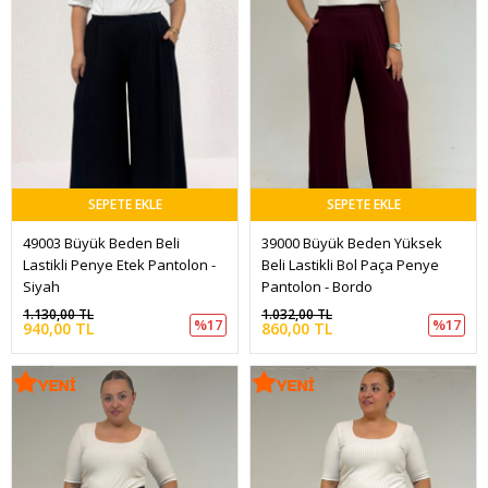
SEPETE EKLE
SEPETE EKLE
49003 Büyük Beden Beli 
39000 Büyük Beden Yüksek 
Lastikli Penye Etek Pantolon - 
Beli Lastikli Bol Paça Penye 
Siyah
Pantolon - Bordo
1.130,00 TL
1.032,00 TL
%17
%17
940,00 TL
860,00 TL