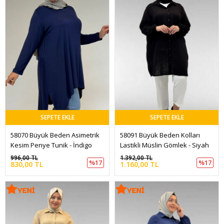
SEPETE EKLE
SEPETE EKLE
58070 Büyük Beden Asimetrik 
58091 Büyük Beden Kolları 
Kesim Penye Tunik - İndigo
Lastikli Müslin Gömlek - Siyah
996,00 TL
1.392,00 TL
%17
%17
830,00 TL
1.160,00 TL