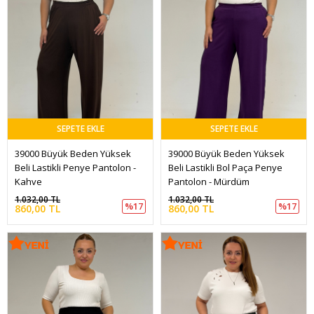
SEPETE EKLE
SEPETE EKLE
39000 Büyük Beden Yüksek 
39000 Büyük Beden Yüksek 
Beli Lastikli Penye Pantolon - 
Beli Lastikli Bol Paça Penye 
Kahve
Pantolon - Mürdüm
1.032,00 TL
1.032,00 TL
%17
%17
860,00 TL
860,00 TL