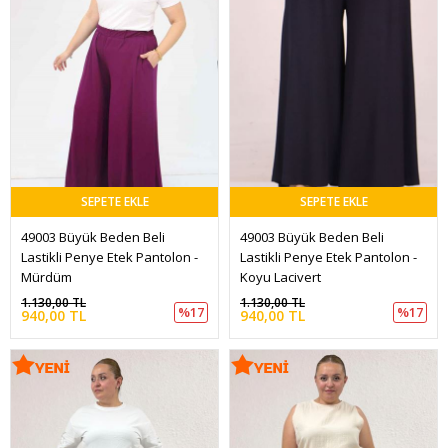
SEPETE EKLE
SEPETE EKLE
49003 Büyük Beden Beli 
49003 Büyük Beden Beli 
Lastikli Penye Etek Pantolon - 
Lastikli Penye Etek Pantolon - 
Mürdüm
Koyu Lacivert
1.130,00 TL
1.130,00 TL
%17
%17
940,00 TL
940,00 TL