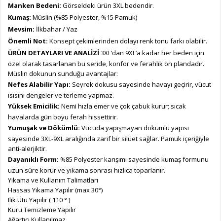
Manken Bedeni:
Görseldeki ürün 3XL bedendir.
Kumaş:
Müslin (%85 Polyester, %15 Pamuk)
Mevsim:
İlkbahar / Yaz
Önemli Not:
Konsept çekimlerinden dolayı renk tonu farkı olabilir.
ÜRÜN DETAYLARI VE ANALİZİ
3XL’dan 9XL’a kadar her beden için
özel olarak tasarlanan bu seride, konfor ve ferahlık ön plandadır.
Müslin dokunun sunduğu avantajlar:
Nefes Alabilir Yapı:
Seyrek dokusu sayesinde havayı geçirir, vücut
ısısını dengeler ve terleme yapmaz.
Yüksek Emicilik:
Nemi hızla emer ve çok çabuk kurur; sıcak
havalarda gün boyu ferah hissettirir.
Yumuşak ve Dökümlü:
Vücuda yapışmayan dökümlü yapısı
sayesinde 3XL-9XL aralığında zarif bir silüet sağlar. Pamuk içeriğiyle
anti-alerjiktir.
Dayanıklı Form:
%85 Polyester karışımı sayesinde kumaş formunu
uzun süre korur ve yıkama sonrası hızlıca toparlanır.
Yıkama ve Kullanım Talimatları
Hassas Yıkama Yapılır (max 30°)
Ilık Ütü Yapılır ( 110 ° )
Kuru Temizleme Yapılır
Ağartıcı Kullanılmaz