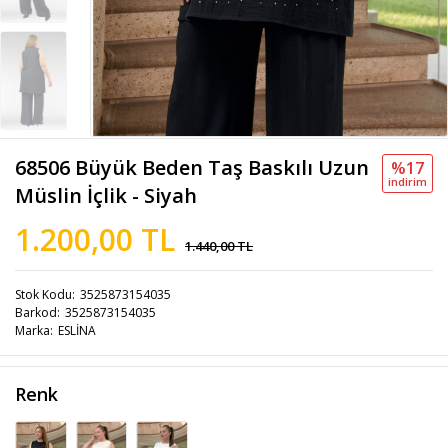
68506 Büyük Beden Taş Baskılı Uzun
%17
i̇ndi̇ri̇m
Müslin İçlik - Siyah
1.200,00 TL
1.440,00 TL
Stok Kodu
3525873154035
Barkod
3525873154035
Marka
ESLİNA
Renk