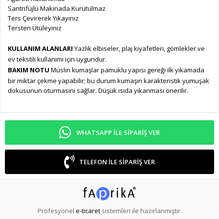
Santrifüjlü Makinada Kurutulmaz
Ters Çevirerek Yıkayınız
Tersten Ütüleyiniz
KULLANIM ALANLARI
Yazlık elbiseler, plaj kıyafetleri, gömlekler ve
ev tekstili kullanımı için uygundur.
BAKIM NOTU
Müslin kumaşlar pamuklu yapısı gereği ilk yıkamada
bir miktar çekme yapabilir; bu durum kumaşın karakteristik yumuşak
dokusunun oturmasını sağlar. Düşük ısıda yıkanması önerilir.
WHATSAPP ILE SIPARIŞ VER
TELEFON ILE SIPARIŞ VER
Profesyonel
e-ticaret
sistemleri ile hazırlanmıştır.