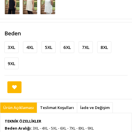
Beden
3XL
4XL
5XL
6XL
7XL
8XL
9XL
Ürün Açıklaması
Teslimat Koşulları
İade ve Değişim
TEKNİK ÖZELLİKLER
Beden Aralığı:
3XL - 4XL - 5XL - 6XL - 7XL - 8XL - 9XL