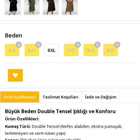
Beden
4XL
5XL
6XL
7XL
8XL
9XL
Ürün Açıklaması
Teslimat Koşulları
İade ve Değişim
Büyük Beden Double Tensel Şıklığı ve Konforu
Ürün Özellikleri:
Kumaş Türü:
Double Tensel (Nefes alabilen, ekstra yumuşak,
terletmeyen ve serin tutan yapı)