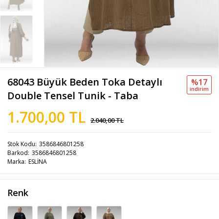
68043 Büyük Beden Toka Detaylı
%17
i̇ndi̇ri̇m
Double Tensel Tunik - Taba
1.700,00 TL
2.040,00 TL
Stok Kodu
3586846801258
Barkod
3586846801258
Marka
ESLİNA
Renk