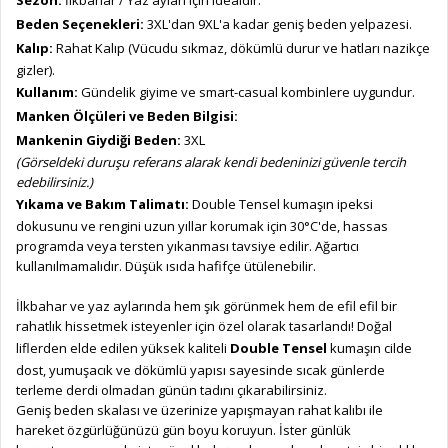
Sezon:
İlkbahar / Yaz ayları için idealdir.
Beden Seçenekleri:
3XL'dan 9XL'a kadar geniş beden yelpazesi.
Kalıp:
Rahat Kalıp (Vücudu sıkmaz, dökümlü durur ve hatları nazikçe
gizler).
Kullanım:
Gündelik giyime ve smart-casual kombinlere uygundur.
Manken Ölçüleri ve Beden Bilgisi:
Mankenin Giydiği Beden:
3XL
(Görseldeki duruşu referans alarak kendi bedeninizi güvenle tercih
edebilirsiniz.)
Yıkama ve Bakım Talimatı:
Double Tensel kumaşın ipeksi
dokusunu ve rengini uzun yıllar korumak için 30°C'de, hassas
programda veya tersten yıkanması tavsiye edilir. Ağartıcı
kullanılmamalıdır. Düşük ısıda hafifçe ütülenebilir.
İlkbahar ve yaz aylarında hem şık görünmek hem de efil efil bir
rahatlık hissetmek isteyenler için özel olarak tasarlandı! Doğal
liflerden elde edilen yüksek kaliteli
Double Tensel
kumaşın cilde
dost, yumuşacık ve dökümlü yapısı sayesinde sıcak günlerde
terleme derdi olmadan günün tadını çıkarabilirsiniz.
Geniş beden skalası ve üzerinize yapışmayan rahat kalıbı ile
hareket özgürlüğünüzü gün boyu koruyun. İster günlük