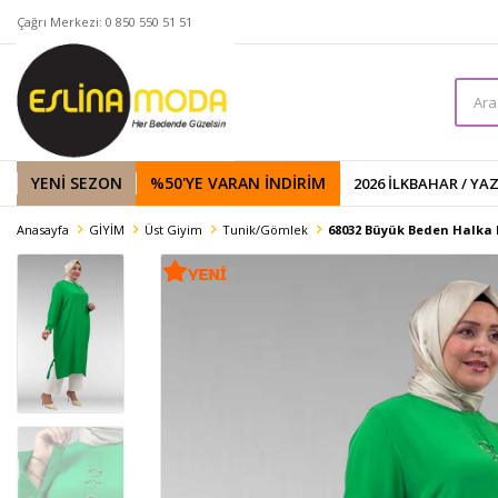
Çağrı Merkezi: 0 850 550 51 51
YENİ SEZON
%50'YE VARAN İNDIRIM
2026 İLKBAHAR / YA
Anasayfa
GİYİM
Üst Giyim
Tunik/Gömlek
68032 Büyük Beden Halka 