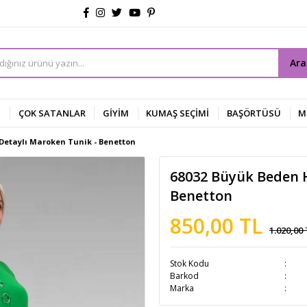
Ar
Z
ÇOK SATANLAR
GİYİM
KUMAŞ SEÇİMİ
BAŞÖRTÜSÜ
M
Detaylı Maroken Tunik - Benetton
68032 Büyük Beden H
Benetton
850,00 TL
1.020,00
Stok Kodu
Barkod
Marka