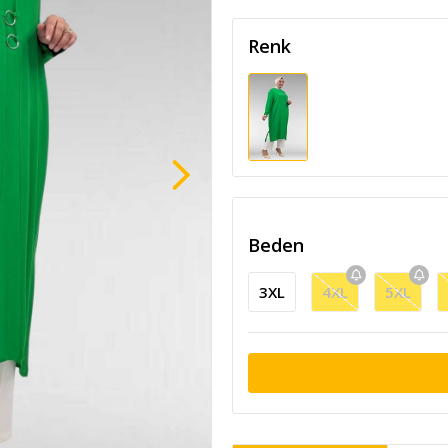
Renk
Beden
3XL
4XL
5XL