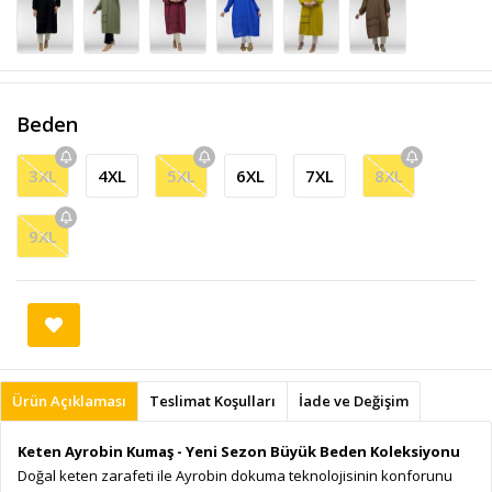
Beden
3XL
4XL
5XL
6XL
7XL
8XL
9XL
Ürün Açıklaması
Teslimat Koşulları
İade ve Değişim
Keten Ayrobin Kumaş - Yeni Sezon Büyük Beden Koleksiyonu
Doğal keten zarafeti ile Ayrobin dokuma teknolojisinin konforunu