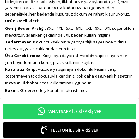
birleştiren bu özel koleksiyon, ilkbahar ve yaz aylarında şıklığınızın
garantisi olacak. 3XL'dan 9XL'a kadar uzanan geniş beden
seçeneğiyle, her bedende kusursuz döküm ve rahatlık sunuyoruz.
Ürün Özellikleri:
Geniş Beden Aralığı:
3XL - 4XL - 5XL - 6XL - 7XL - 8XL - 9XL seçenekleri
mevcuttur. (Manken çekiminde 3XL beden kullanılmıştır.)
Terletmeyen Doku:
Yüksek hava geçirgenliği sayesinde cildiniz
nefes alır, yaz sıcaklarında serin tutar.
Ütü Gerektirmez:
Kırışmaya dayanıklı Ayrobin yapısı sayesinde
gün boyu formunu korur, pratik kullanım sağlar.
Kusursuz Kalıp:
Vücuda yapışmayan dökümlü kesimi ve iç
göstermeyen tok dokusuyla kendinizi çok daha özgüvenli hissettirir.
Mevsim:
İlkbahar / Yaz kullanımına uygundur.
Bakım:
30 derecede yıkanabilir, ütü istemez.
WHATSAPP ILE SIPARIŞ VER
TELEFON ILE SIPARIŞ VER