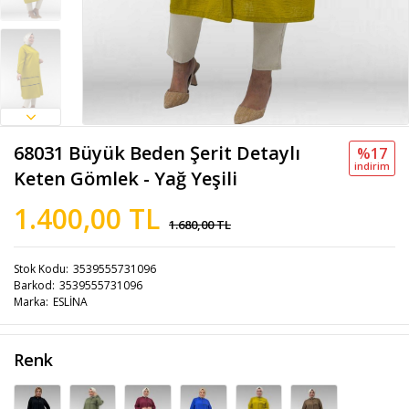
68031 Büyük Beden Şerit Detaylı
%17
i̇ndi̇ri̇m
Keten Gömlek - Yağ Yeşili
1.400,00 TL
1.680,00 TL
Stok Kodu
3539555731096
Barkod
3539555731096
Marka
ESLİNA
Renk