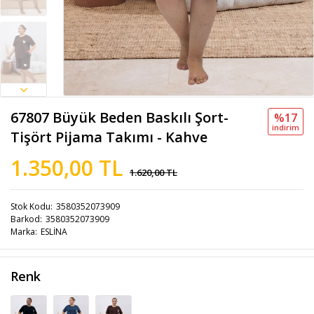
67807 Büyük Beden Baskılı Şort-
%17
i̇ndi̇ri̇m
Tişört Pijama Takımı - Kahve
1.350,00 TL
1.620,00 TL
Stok Kodu
3580352073909
Barkod
3580352073909
Marka
ESLİNA
Renk