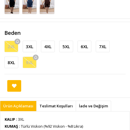
Beden
2XL
3XL
4XL
5XL
6XL
7XL
8XL
9XL
Ürün Açıklaması
Teslimat Koşulları
İade ve Değişim
KALIP :
3XL
KUMAŞ :
Türlü Viskon (%92 Viskon - %8 Likra)