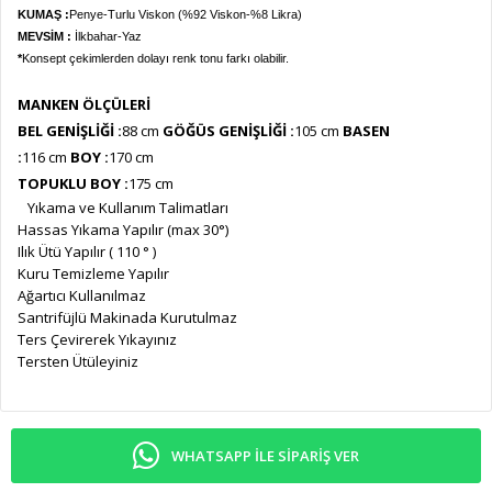
KUMAŞ :
Penye-Turlu Viskon (%92 Viskon-%8 Likra)
MEVSİM :
İlkbahar-Yaz
*
Konsept çekimlerden dolayı renk tonu farkı olabilir.
MANKEN ÖLÇÜLERİ
BEL GENİŞLİĞİ :
88
cm
GÖĞÜS GENİŞLİĞİ :
105
cm
BASEN
:
116
cm
BOY :
170 cm
TOPUKLU BOY :
175 cm
Yıkama ve Kullanım Talimatları
Hassas Yıkama Yapılır (max 30°)
Ilık Ütü Yapılır ( 110 ° )
Kuru Temizleme Yapılır
Ağartıcı Kullanılmaz
Santrifüjlü Makinada Kurutulmaz
Ters Çevirerek Yıkayınız
Tersten Ütüleyiniz
WHATSAPP ILE SIPARIŞ VER