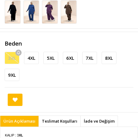
Beden
3XL
4XL
5XL
6XL
7XL
8XL
9XL
Ürün Açıklaması
Teslimat Koşulları
İade ve Değişim
KALIP : 3
XL