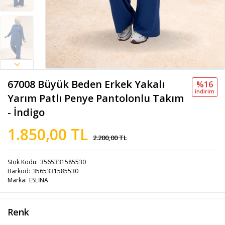
67008 Büyük Beden Erkek Yakalı
%16
i̇ndi̇ri̇m
Yarım Patlı Penye Pantolonlu Takım
- İndigo
1.850,00 TL
2.200,00 TL
Stok Kodu
3565331585530
Barkod
3565331585530
Marka
ESLİNA
Renk