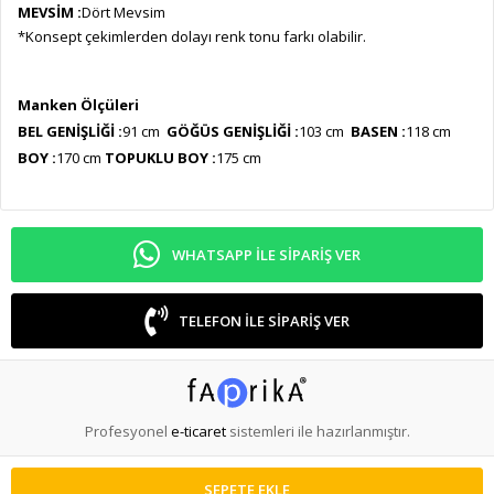
MEVSİM :
Dört Mevsim
*Konsept çekimlerden dolayı renk tonu farkı olabilir.
Manken Ölçüleri
BEL GENİŞL
İĞİ :
91 cm
GÖĞÜS GENİŞLİĞİ :
103 cm
BASEN :
118 cm
BOY :
170 cm
TOPUKLU BOY :
175 cm
WHATSAPP ILE SIPARIŞ VER
TELEFON ILE SIPARIŞ VER
Profesyonel
e-ticaret
sistemleri ile hazırlanmıştır.
SEPETE EKLE