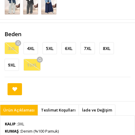
Beden
3XL
4XL
5XL
6XL
7XL
8XL
9XL
10XL
Ürün Açıklaması
Teslimat Koşulları
İade ve Değişim
KALIP :
3XL
KUMAŞ :
Denim (%100 Pamuk)