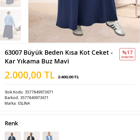
63007 Büyük Beden Kısa Kot Ceket -
%17
i̇ndi̇ri̇m
Kar Yıkama Buz Mavi
2.000,00 TL
2.400,00 TL
Stok Kodu
3577849973671
Barkod
3577849973671
Marka
ESLİNA
Renk