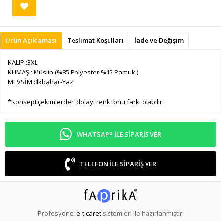
Ürün Açıklaması
Teslimat Koşulları
İade ve Değişim
KALIP :3XL
KUMAŞ : Müslin (%85 Polyester %15 Pamuk )
MEVSİM :İlkbahar-Yaz
*Konsept çekimlerden dolayı renk tonu farkı olabilir.
WHATSAPP ILE SIPARIŞ VER
TELEFON ILE SIPARIŞ VER
Profesyonel
e-ticaret
sistemleri ile hazırlanmıştır.