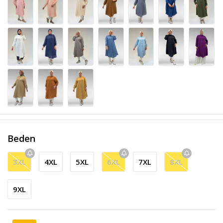
Beden
3XL
4XL
5XL
6XL
7XL
8XL
9XL