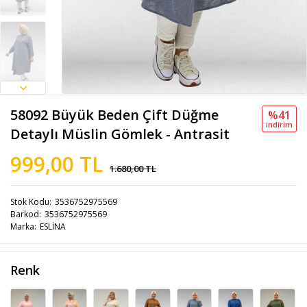
58092 Büyük Beden Çift Düğme
%41
i̇ndi̇ri̇m
Detaylı Müslin Gömlek - Antrasit
999,00 TL
1.680,00 TL
Stok Kodu
3536752975569
Barkod
3536752975569
Marka
ESLİNA
Renk