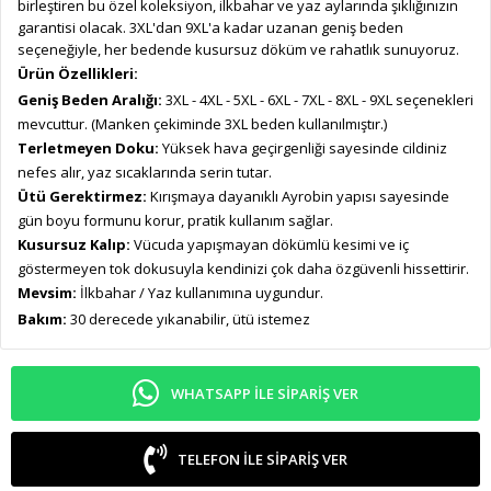
birleştiren bu özel koleksiyon, ilkbahar ve yaz aylarında şıklığınızın
garantisi olacak. 3XL'dan 9XL'a kadar uzanan geniş beden
seçeneğiyle, her bedende kusursuz döküm ve rahatlık sunuyoruz.
Ürün Özellikleri:
Geniş Beden Aralığı:
3XL - 4XL - 5XL - 6XL - 7XL - 8XL - 9XL seçenekleri
mevcuttur. (Manken çekiminde 3XL beden kullanılmıştır.)
Terletmeyen Doku:
Yüksek hava geçirgenliği sayesinde cildiniz
nefes alır, yaz sıcaklarında serin tutar.
Ütü Gerektirmez:
Kırışmaya dayanıklı Ayrobin yapısı sayesinde
gün boyu formunu korur, pratik kullanım sağlar.
Kusursuz Kalıp:
Vücuda yapışmayan dökümlü kesimi ve iç
göstermeyen tok dokusuyla kendinizi çok daha özgüvenli hissettirir.
Mevsim:
İlkbahar / Yaz kullanımına uygundur.
Bakım:
30 derecede yıkanabilir, ütü istemez
WHATSAPP ILE SIPARIŞ VER
TELEFON ILE SIPARIŞ VER