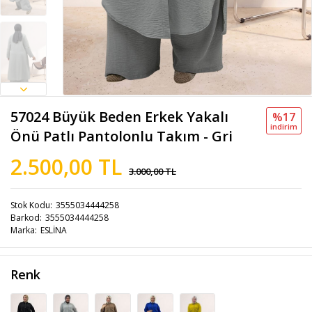
57024 Büyük Beden Erkek Yakalı
%17
i̇ndi̇ri̇m
Önü Patlı Pantolonlu Takım - Gri
2.500,00 TL
3.000,00 TL
Stok Kodu
3555034444258
Barkod
3555034444258
Marka
ESLİNA
Renk