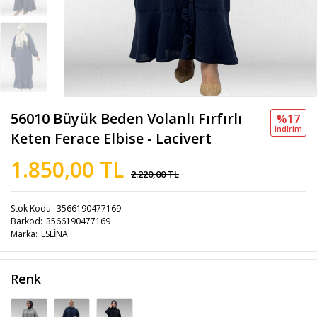
56010 Büyük Beden Volanlı Fırfırlı
%17
i̇ndi̇ri̇m
Keten Ferace Elbise - Lacivert
1.850,00 TL
2.220,00 TL
Stok Kodu
3566190477169
Barkod
3566190477169
Marka
ESLİNA
Renk