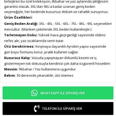
birleştiren bu özel koleksiyon, ilkbahar ve yaz aylarında şıklığınızın
garantisi olacak. 3XL'dan 9XL'a kadar uzanan geniş beden
seçeneğiyle, her bedende kusursuz döküm ve rahatlık sunuyoruz.
Ürün Özellikleri:
Geniş Beden Aralığı:
3XL - 4XL - 5XL - 6XL - 7XL - 8XL - 9XL seçenekleri
mevcuttur. (Manken çekiminde 3XL beden kullanılmıştır.)
Terletmeyen Doku:
Yüksek hava geçirgenliği sayesinde cildiniz
nefes alır, yaz sıcaklarında serin tutar.
Ütü Gerektirmez:
Kırışmaya dayanıklı Ayrobin yapısı sayesinde
gün boyu formunu korur, pratik kullanım sağlar.
Kusursuz Kalıp:
Vücuda yapışmayan dökümlü kesimi ve iç
göstermeyen tok dokusuyla kendinizi çok daha özgüvenli hissettirir.
Mevsim:
İlkbahar / Yaz kullanımına uygundur.
Bakım:
30 derecede yıkanabilir, ütü istemez.
WHATSAPP ILE SIPARIŞ VER
TELEFON ILE SIPARIŞ VER