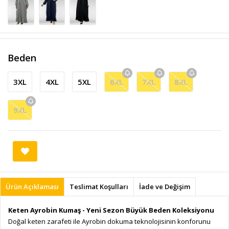
Beden
3XL
4XL
5XL
6XL
7XL
8XL
9XL
Ürün Açıklaması
Teslimat Koşulları
İade ve Değişim
Keten Ayrobin Kumaş - Yeni Sezon Büyük Beden Koleksiyonu
Doğal keten zarafeti ile Ayrobin dokuma teknolojisinin konforunu