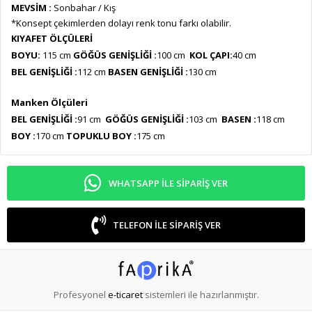
MEVSİM :
Sonbahar / Kış
*Konsept çekimlerden dolayı renk tonu farkı olabilir.
KIYAFET ÖLÇÜLERİ
BOYU:
115 cm
GÖĞÜS GENİŞLİĞİ :
100 cm
KOL ÇAPI:
40 cm
BEL GENİŞLİĞİ :
112 cm
BASEN GENİŞLİĞİ :
130 cm
Manken Ölçüleri
BEL GENİŞLİĞİ :
91 cm
GÖĞÜS GENİŞLİĞİ :
103 cm
BASEN :
118 cm
BOY :
170 cm
TOPUKLU BOY :
175 cm
WHATSAPP ILE SIPARIŞ VER
TELEFON ILE SIPARIŞ VER
Profesyonel
e-ticaret
sistemleri ile hazırlanmıştır.