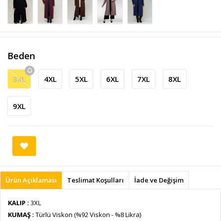
Beden
3XL
4XL
5XL
6XL
7XL
8XL
9XL
Ürün Açıklaması
Teslimat Koşulları
İade ve Değişim
KALIP :
3XL
KUMAŞ :
Türlü Viskon (%92 Viskon - %8 Likra)