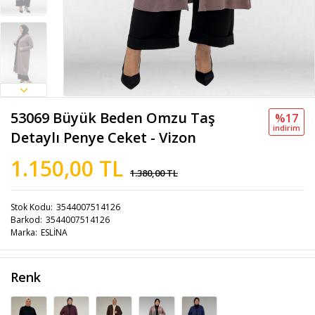
53069 Büyük Beden Omzu Taş
%17
i̇ndi̇ri̇m
Detaylı Penye Ceket - Vizon
1.150,00 TL
1.380,00 TL
Stok Kodu
3544007514126
Barkod
3544007514126
Marka
ESLİNA
Renk