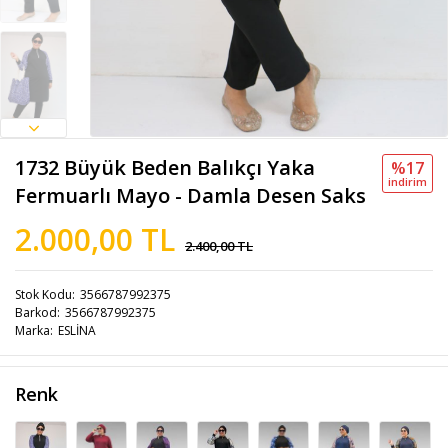
1732 Büyük Beden Balıkçı Yaka
%17
i̇ndi̇ri̇m
Fermuarlı Mayo - Damla Desen Saks
2.000,00 TL
2.400,00 TL
Stok Kodu
3566787992375
Barkod
3566787992375
Marka
ESLİNA
Renk