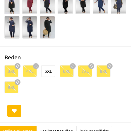
Beden
3XL
4XL
5XL
6XL
7XL
8XL
9XL
Ürün Açıklaması
Teslimat Koşulları
İade ve Değişim