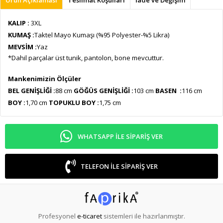
KALIP :
3XL
KUMAŞ :
Taktel Mayo Kumaşı (%95 Polyester-%5 Likra)
MEVSİM :
Yaz
*Dahil parçalar üst tunik, pantolon, bone mevcuttur.
Mankenimizin Ölçüler
BEL GENİŞLİĞİ :
88 cm
GÖĞÜS GENİŞLİĞİ :
103 cm
BASEN :
116 cm
BOY :
1,70 cm
TOPUKLU BOY :
1,75 cm
WHATSAPP ILE SIPARIŞ VER
TELEFON ILE SIPARIŞ VER
Profesyonel
e-ticaret
sistemleri ile hazırlanmıştır.