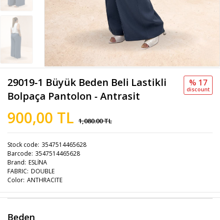
29019-1 Büyük Beden Beli Lastikli
% 17
discount
Bolpaça Pantolon - Antrasit
900,00 TL
1,080.00 TL
Stock code
3547514465628
Barcode
3547514465628
Brand
ESLİNA
FABRIC
DOUBLE
Color
ANTHRACITE
Beden