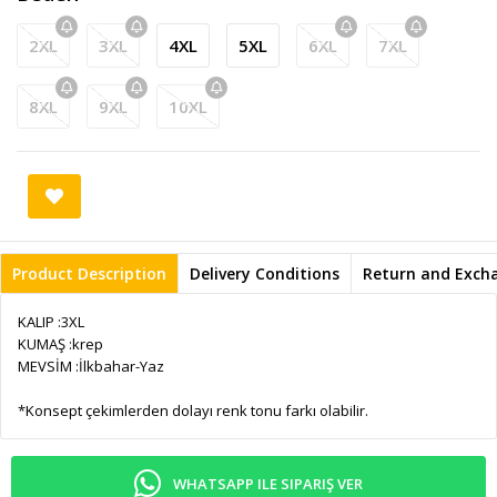
2XL
3XL
4XL
5XL
6XL
7XL
8XL
9XL
10XL
Product Description
Delivery Conditions
Return and Exch
KALIP :3XL
KUMAŞ :krep
MEVSİM :İlkbahar-Yaz
*Konsept çekimlerden dolayı renk tonu farkı olabilir.
WHATSAPP ILE SIPARIŞ VER