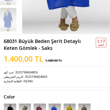
68031 Büyük Beden Şerit Detaylı
٪ 17
خصم
Keten Gömlek - Saks
1.400,00 TL
1,680.00 TL
3525796604859
جرد كود
3525796604859
الرمز الشريطي
ESLİNA
العلامة التجارية
Color