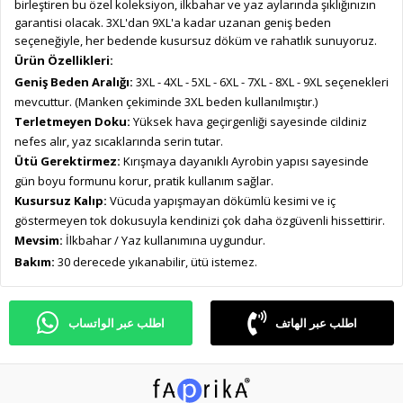
birleştiren bu özel koleksiyon, ilkbahar ve yaz aylarında şıklığınızın
garantisi olacak. 3XL'dan 9XL'a kadar uzanan geniş beden
seçeneğiyle, her bedende kusursuz döküm ve rahatlık sunuyoruz.
Ürün Özellikleri:
Geniş Beden Aralığı:
3XL - 4XL - 5XL - 6XL - 7XL - 8XL - 9XL seçenekleri
mevcuttur. (Manken çekiminde 3XL beden kullanılmıştır.)
Terletmeyen Doku:
Yüksek hava geçirgenliği sayesinde cildiniz
nefes alır, yaz sıcaklarında serin tutar.
Ütü Gerektirmez:
Kırışmaya dayanıklı Ayrobin yapısı sayesinde
gün boyu formunu korur, pratik kullanım sağlar.
Kusursuz Kalıp:
Vücuda yapışmayan dökümlü kesimi ve iç
göstermeyen tok dokusuyla kendinizi çok daha özgüvenli hissettirir.
Mevsim:
İlkbahar / Yaz kullanımına uygundur.
Bakım:
30 derecede yıkanabilir, ütü istemez.
اطلب عبر الهاتف
اطلب عبر الواتساب