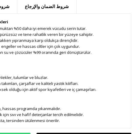
شروط الضمان والإرجاع
شروط 
leri
muktan %50 daha iyi emerek vücudu serin tutar.
, pürüzsüz ve tene rahatlık veren bir yüzeye sahiptir.
akken yıpranmaya karşı oldukça dirençlidir.
engeller ve hassas ciltler için çok uygundur.
lan su ve çözücüler %99 oranında geri dönüştürülür.
 gömlekler, tulumlar ve bluzlar.
kımları, çarşaflar ve kaliteli yastık kılıfları.
sek olduğu için aktif spor kıyafetleri ve iç çamaşırları.
kta, hassas programda yıkanmalıdır.
k için sıvı ve hafif deterjanlar tercih edilmelidir.
kta, tersinden ütülenmesi önerilir.