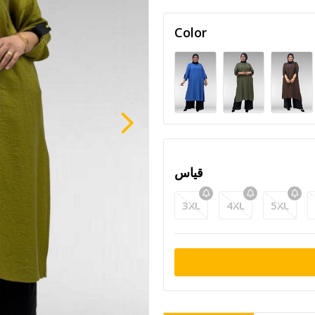
Color
قياس
3XL
4XL
5XL