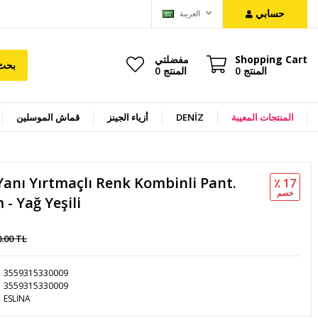
حسابي
العربية
Shopping Cart
مفضلتي
بحث
المنتج
0
المنتج
0
المنتجات المعيبة
DENİZ
أزياء الجينز
قماش الموسلين
anı Yırtmaçlı Renk Kombinli Pant.
٪ 17
خصم
- Yağ Yeşili
0.00 TL
3559315330009
3559315330009
ESLİNA