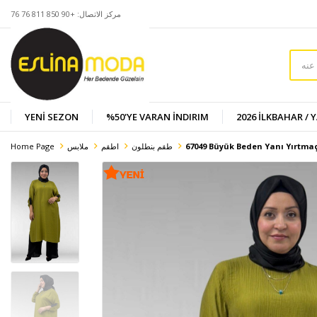
مركز الاتصال: +90 850 811 76 76
YENİ SEZON
%50'YE VARAN İNDIRIM
2026 İLKBAHAR / 
67049 Büyük Beden Yanı Yırtmaç
طقم بنطلون
اطقم
ملابس
Home Page