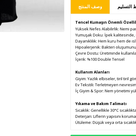
التسليم
وصف المنتج
Tencel Kumaşın Önemli Özellik
Yüksek Nefes Alabilirlik
: Nemi pa
Yumuşak Doku
: İpek kalitesinde
Dayanıklılık
: Hem kuru hem de ısl
Hipoalerjenik
: Bakteri oluşumunu 
Çevre Dostu
: Üretiminde kullanı
İçerik: %100 Double Tensel
Kullanım Alanları
Giyim
: Yazlık elbiseler, tiril tiril
Ev Tekstili
: Terletmeyen nevresim ta
İç Giyim & Spor
: Nem yönetimi yük
Yıkama ve Bakım Talimatı
Sıcaklık
: Genellikle 30°C sıcaklı
Deterjan
: Liflerin yapısını koruma
Ütüleme
: Düşük veya orta sıcaklı