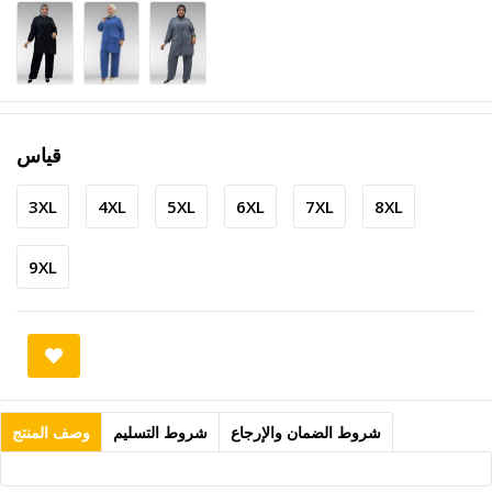
قياس
3XL
4XL
5XL
6XL
7XL
8XL
9XL
شروط الضمان والإرجاع
شروط التسليم
وصف المنتج