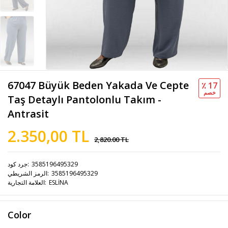
67047 Büyük Beden Yakada Ve Cepte
٪ 17
خصم
Taş Detaylı Pantolonlu Takım -
Antrasit
2.350,00 TL
2,820.00 TL
3585196495329
جرد كود
3585196495329
الرمز الشريطي
ESLİNA
العلامة التجارية
Color