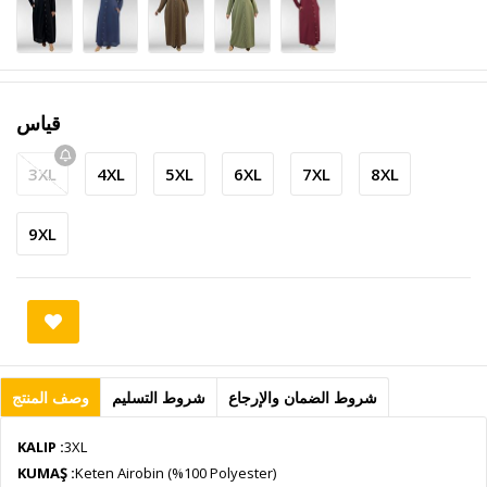
قياس
3XL
4XL
5XL
6XL
7XL
8XL
9XL
وصف المنتج
شروط التسليم
شروط الضمان والإرجاع
KALIP :
3XL
KUMAŞ :
Keten Airobin (%100 Polyester)