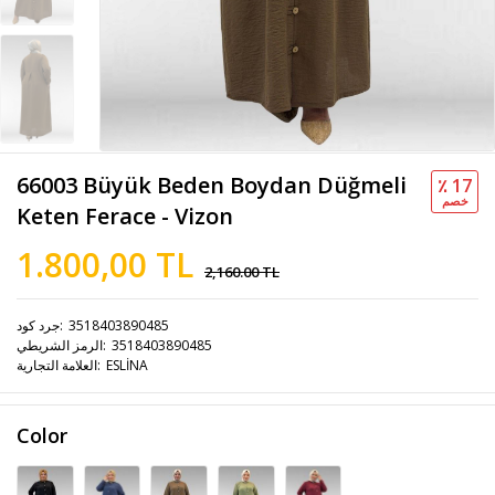
66003 Büyük Beden Boydan Düğmeli
٪ 17
خصم
Keten Ferace - Vizon
1.800,00 TL
2,160.00 TL
جرد كود
3518403890485
الرمز الشريطي
3518403890485
العلامة التجارية
ESLİNA
Color