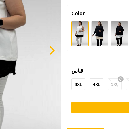
Color
قياس
3XL
4XL
5XL