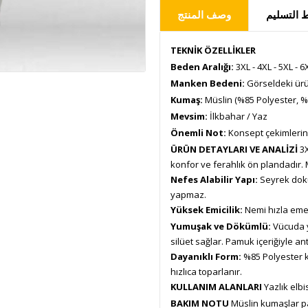
التسليم
وصف المنتج
TEKNİK ÖZELLİKLER
Beden Aralığı:
3XL - 4XL - 5XL - 6X
Manken Bedeni:
Görseldeki ürü
Kumaş:
Müslin (%85 Polyester, 
Mevsim:
İlkbahar / Yaz
Önemli Not:
Konsept çekimlerind
ÜRÜN DETAYLARI VE ANALİZİ
3X
konfor ve ferahlık ön plandadır
Nefes Alabilir Yapı:
Seyrek doku
yapmaz.
Yüksek Emicilik:
Nemi hızla emer
Yumuşak ve Dökümlü:
Vücuda y
silüet sağlar. Pamuk içeriğiyle anti
Dayanıklı Form:
%85 Polyester 
hızlıca toparlanır.
KULLANIM ALANLARI
Yazlık elbi
BAKIM NOTU
Müslin kumaşlar pa