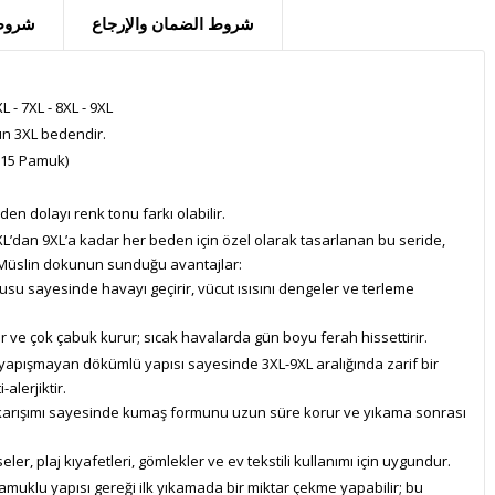
شروط الضمان والإرجاع
شروط 
L - 7XL - 8XL - 9XL
n 3XL bedendir.
%15 Pamuk)
en dolayı renk tonu farkı olabilir.
L’dan 9XL’a kadar her beden için özel olarak tasarlanan bu seride,
. Müslin dokunun sunduğu avantajlar:
su sayesinde havayı geçirir, vücut ısısını dengeler ve terleme
 ve çok çabuk kurur; sıcak havalarda gün boyu ferah hissettirir.
apışmayan dökümlü yapısı sayesinde 3XL-9XL aralığında zarif bir
-alerjiktir.
karışımı sayesinde kumaş formunu uzun süre korur ve yıkama sonrası
seler, plaj kıyafetleri, gömlekler ve ev tekstili kullanımı için uygundur.
muklu yapısı gereği ilk yıkamada bir miktar çekme yapabilir; bu