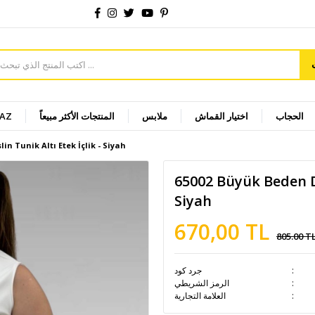
الحجاب
اختيار القماش
ملابس
المنتجات الأكثر مبيعاً
YAZ
n Tunik Altı Etek İçlik - Siyah
65002 Büyük Beden Dü
Siyah
670,00 TL
805.00 T
جرد كود
الرمز الشريطي
العلامة التجارية