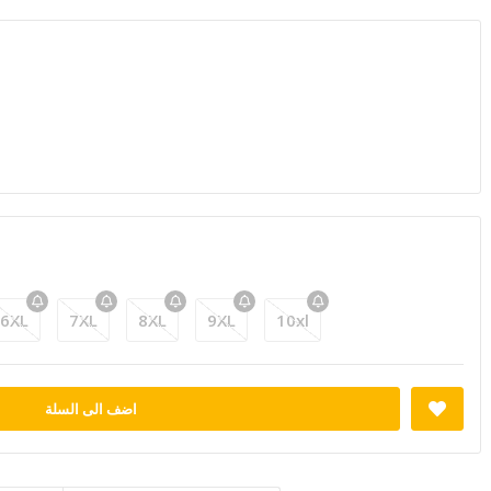
6XL
7XL
8XL
9XL
10xl
اضف الى السلة