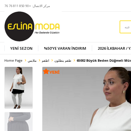
مركز الاتصال: +90 850 811 76 76
YENİ SEZON
%50'YE VARAN İNDIRIM
2026 İLKBAHAR / 
65002 Büyük Beden Düğmeli Müsli
طقم بنطلون
اطقم
ملابس
Home Page