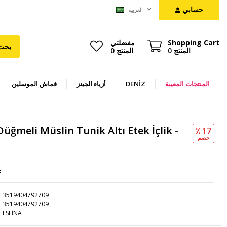
حسابي
العربية
Shopping Cart
مفضلتي
بحث
المنتج
0
المنتج
0
المنتجات المعيبة
DENİZ
أزياء الجينز
قماش الموسلين
ğmeli Müslin Tunik Altı Etek İçlik -
٪ 17
خصم
L
3519404792709
3519404792709
ESLİNA