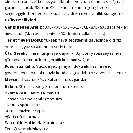
birleştiren bu özel koleksiyon, ilkbahar ve yaz aylarında şıklığınızın
garantisi olacak. 3XL'dan 9XL'a kadar uzanan geniş beden
seçeneğiyle, her bedende kusursuz döküm ve rahatlık sunuyoruz.
Ürün Özellikleri:
Geniş Beden Aralığı:
3XL - 4XL - 5XL - 6XL - 7XL - 8XL - 9XL seçenekleri
mevcuttur. (Manken çekiminde 3XL beden kullanılmıştır.)
Terletmeyen Doku:
Yüksek hava geçirgenliği sayesinde cildiniz
nefes alır, yaz sıcaklarında serin tutar.
Ütü Gerektirmez:
Kırışmaya dayanıklı Ayrobin yapısı sayesinde
gün boyu formunu korur, pratik kullanım sağlar.
Kusursuz Kalıp:
Vücuda yapışmayan dökümlü kesimi ve iç
göstermeyen tok dokusuyla kendinizi çok daha özgüvenli hissettirir.
Mevsim:
İlkbahar / Yaz kullanımına uygundur.
Bakım:
30 derecede yıkanabilir, ütü istemez
Yıkama ve Kullanım Talimatları
Hassas Yıkama Yapılır (max 30°)
Ilık Ütü Yapılır ( 110 ° )
Kuru Temizleme Yapılır
Ağartıcı Kullanılmaz
Santrifüjlü Makinada Kurutulmaz
Ters Çevirerek Yıkayınız