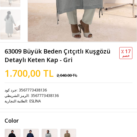
63009 Büyük Beden Çıtçıtlı Kuşgözü
٪ 17
خصم
Detaylı Keten Kap - Gri
1.700,00 TL
2,040.00 TL
3567773438136
جرد كود
3567773438136
الرمز الشريطي
ESLİNA
العلامة التجارية
Color