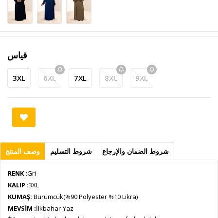
قياس
3XL
6XL
7XL
8XL
9XL
شروط الضمان والإرجاع
شروط التسليم
وصف المنتج
RENK :
Gri
KALIP :
3XL
KUMAŞ:
Bürümcük(%90 Polyester %10 Likra)
MEVSİM :
İlkbahar-Yaz