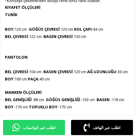
*Konsept çekimlerden dolayı renk tonu farkı olabilir.
KIYAFET ÖLÇÜLERİ
TUNİK
BOY:
120 cm
GÖĞÜS ÇEVRESİ:
120
cm
KOL ÇAPI:
44 cm
BEL ÇEVRESİ:
122
cm
BASEN ÇEVRESİ:
130
cm
PANTOLON
BEL ÇEVRESİ:
104 cm
BASEN ÇEVRESİ:
120 cm
AĞ UZUNLUĞU:
36 cm
BOY:
100 cm
PAÇA:
40 cm
MANKEN ÖLÇÜLERİ
BEL GENİŞLİĞİ :
88 cm
GÖĞÜS GENİŞLİĞİ :
103 cm
BASEN :
118 cm
BOY :
170 cm
TOPUKLU BOY :
175 cm
اطلب عبر الهاتف
اطلب عبر الواتساب