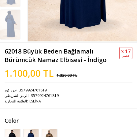
62018 Büyük Beden Bağlamalı
٪ 17
خصم
Bürümcük Namaz Elbisesi - İndigo
1.100,00 TL
1,320.00 TL
3579924761819
جرد كود
3579924761819
الرمز الشريطي
ESLİNA
العلامة التجارية
Color